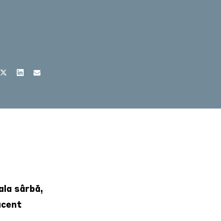
ala sârbă,
acent