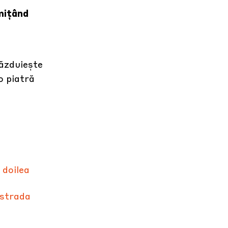
rmițând
găzduiește
o piatră
 doilea
ostrada