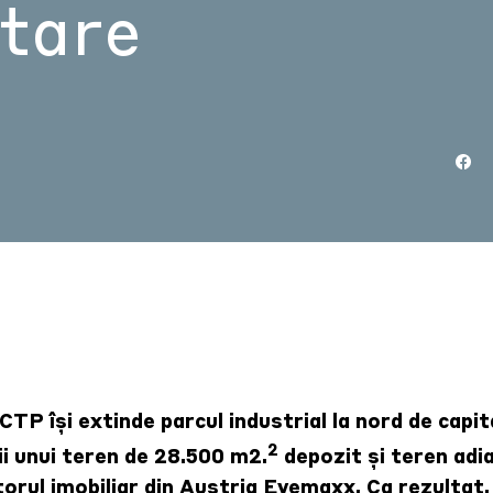
ltare
CTP își extinde parcul industrial la nord de capit
2
i unui teren de 28.500 m2.
depozit și teren adi
orul imobiliar din Austria Eyemaxx. Ca rezultat,