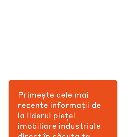
Primește cele mai
recente informații de
la liderul pieței
imobiliare industriale
direct în căsuța ta