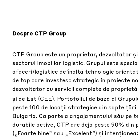
Despre CTP Group
CTP Group este un proprietar, dezvoltator și
sectorul imobiliar logistic. Grupul este speci
afaceri/logistice de înaltă tehnologie orienta
de top care investesc strategic în proiecte n
dezvoltator cu servicii complete de proprietăț
și de Est (CEE). Portofoliul de bază al Grupu
peste 100 de locații strategice din șapte țăr
Bulgaria. Ca parte a angajamentului său pe te
durabile active, CTP are deja peste 90% din 
(„Foarte bine” sau „Excelent”) și intenționeaz