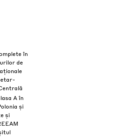
omplete în
urilor de
naționale
ietar-
 Centrală
lasa A în
olonia și
e și
 BREEAM
itul