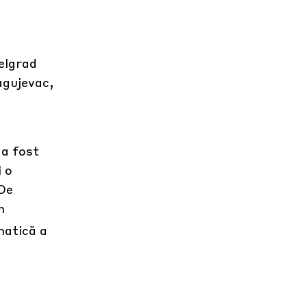
elgrad
agujevac,
 a fost
 o
 De
n
matică a