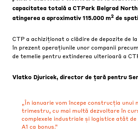
capacitatea totală a CTPark Belgrad Nort
2
atingerea a aproximativ 115.000 m
de spatiu
CTP a achiziționat o clădire de depozite de l
în prezent operațiunile unor companii precum 
de temelie pentru extinderea ulterioară a CT
Vlatko Djuricek, director de țară pentru Ser
„În ianuarie vom începe construcția unui
trimestru, cu mai multă dezvoltare în cur
complexele industriale și logistice atât d
A1 ca bonus.”