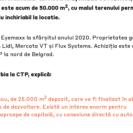
2
h este acum de 50.000 m
, cu malul terenului pe
 inchiriabil la locatie.
a Eyemaxx la sfârșitul anului 2020. Proprietatea 
Lidl, Mercata VT și Flux Systems. Achiziția este 
P la nord de Belgrad.
bia la CTP, explică:
2
 nou, de 25.000 m
depozit, care va fi finalizat în al
s de dezvoltare. Există un interes enorm pentru
e aproape de capitală, cu conexiune directă cu aut