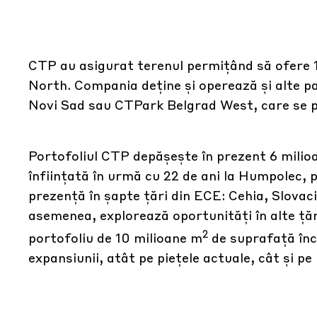
CTP au asigurat terenul permițând să ofere
North. Compania deține și operează și alte pa
Novi Sad sau CTPark Belgrad West, care se poz
Portofoliul CTP depășește în prezent 6 milio
înființată în urmă cu 22 de ani la Humpolec, 
prezență în șapte țări din ECE: Cehia, Slovac
asemenea, explorează oportunități în alte țăr
2
portofoliu de 10 milioane m
de suprafață înc
expansiunii, atât pe piețele actuale, cât și pe 