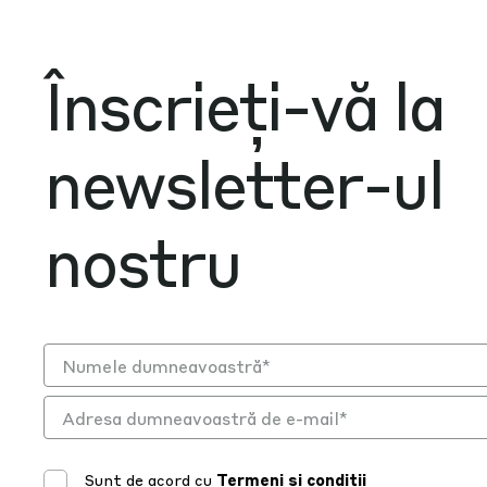
Înscrieți-vă la
newsletter-ul
nostru
Sunt de acord cu
Termeni și condiții