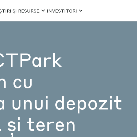
ȘTIRI ȘI RESURSE
INVESTITORI
CTPark
h cu
a unui depozit
și teren