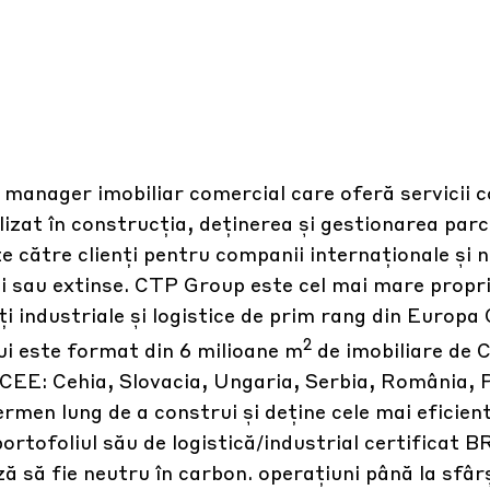
 manager imobiliar comercial care oferă servicii c
alizat în construcția, deținerea și gestionarea parc
te către clienți pentru companii internaționale și 
oi sau extinse. CTP Group este cel mai mare propr
i industriale și logistice de prim rang din Europa
2
lui este format din 6 milioane m
de imobiliare de C
i CEE: Cehia, Slovacia, Ungaria, Serbia, România, P
rmen lung de a construi și deține cele mai eficient
portofoliul său de logistică/industrial certificat
ă să fie neutru în carbon. operațiuni până la sfârș