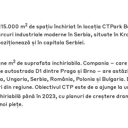
2
 115.000 m
de spațiu închiriat în locația CTPark B
rcuri industriale moderne în Serbia, situate în Kr
iționează și în capitala Serbiei.
2
ane m
de suprafata inchiriabila. Compania – care
pe autostrada D1 dintre Praga și Brno – are astăzi
ia, Ungaria, Serbia, România, Polonia și Bulgaria.
i din regiune. Obiectivul CTP este de a ajunge la u
hiriabilă până în 2023, cu planuri de creștere dra
noi piețe.