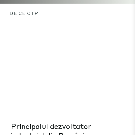
DE CE CTP
Principalul dezvoltator
Sp