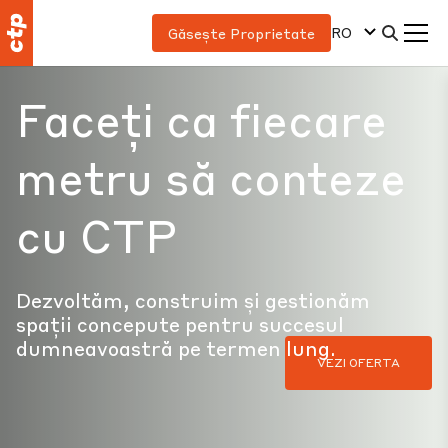
RO
Găsește Proprietate
Faceți ca fiecare
metru să conteze
cu CTP
Dezvoltăm, construim și gestionăm
spații concepute pentru succesul
dumneavoastră pe termen lung.
VEZI OFERTA