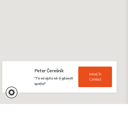
Peter Čerešník
Intrați În
"Te voi ajuta să-ți găsești
Contact
spațiul"