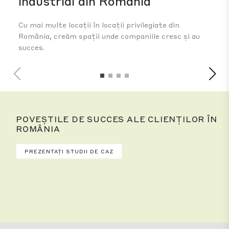
industrial din România
in
Cu mai multe locații în locații privilegiate din
Ind
România, creăm spații unde companiile cresc și au
dez
succes.
alt
ada
POVEȘTILE DE SUCCES ALE CLIENȚILOR ÎN
ROMÂNIA
PREZENTAȚI STUDII DE CAZ