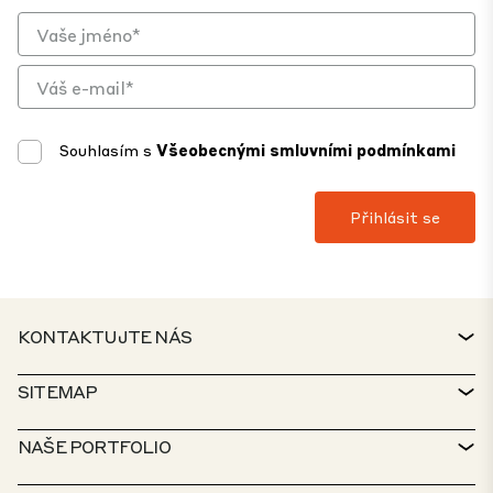
Souhlasím s
Všeobecnými smluvními podmínkami
KONTAKTUJTE NÁS
KONTAKT
SITEMAP
TECHNICKÁ PODPORA
VYHLEDÁVAČ NEMOVITOSTÍ
NAŠE PORTFOLIO
ZÁSADY CTP
UDRŽITELNOST