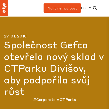
CS
Najít nemovitost
29. 01. 2018
Společnost Gefco
otevřela nový sklad v
CTParku Divišov,
aby podpořila svůj
růst
#Corporate
#CTParks