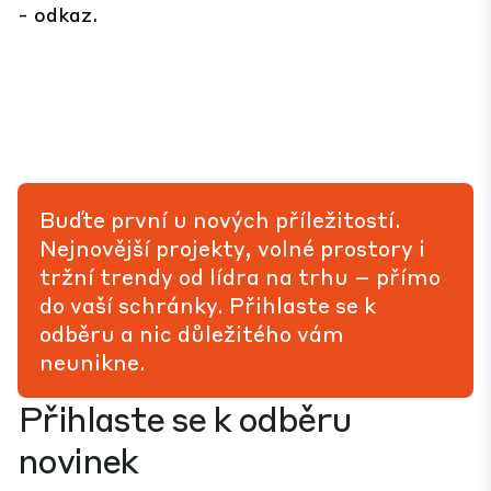
-
odkaz
.
Buďte první u nových příležitostí.
Nejnovější projekty, volné prostory i
tržní trendy od lídra na trhu – přímo
do vaší schránky. Přihlaste se k
odběru a nic důležitého vám
neunikne.
Přihlaste se k odběru
novinek