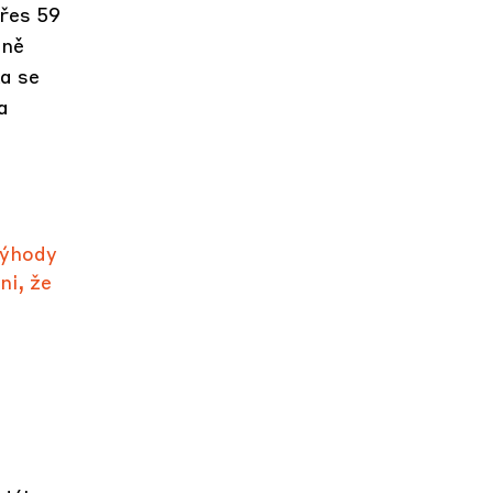
řes 59
tně
a se
a
výhody
ni, že