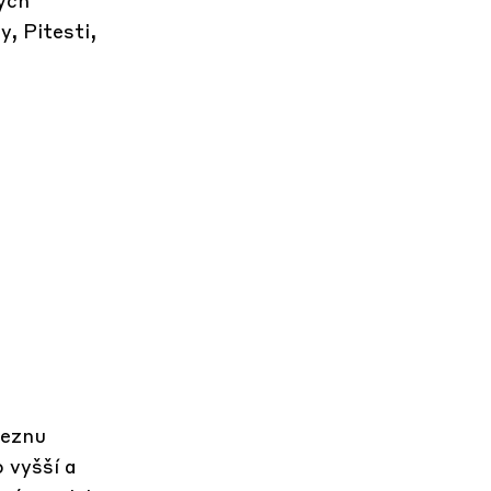
, Pitesti,
řeznu
 vyšší a