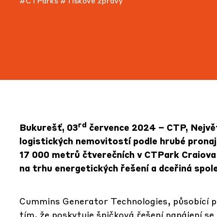
#CTParks
#Tiskové zprávy
rd
Bukurešť, 03
července 2024
–
CTP
,
Nejvě
logistických nemovitostí podle hrubé prona
17 000 metrů čtverečních v CTPark Craiova
na trhu energetických řešení a dceřiná spo
Cummins Generator Technologies, působící 
tím, že poskytuje špičková řešení napájení s