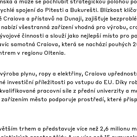
unska a může se pochlubit strategickou polohou po
chlé spojení do Pitesti a Bukurešti. Blízkost klíč
ě Craiova a přístavů na Dunaji, zajišťuje bezprob
 nabízí všestranná zařízení vhodná pro výrobu, cr
vojové činnosti a slouží jako nejlepší místo pro p
 Navíc samotná Craiova, která se nachází pouhých 
ntrem v regionu Oltenia.
výroba plynu, ropy a elektřiny, Craiova upřednost
é investiční příležitosti po vstupu do EU. Díky ro
kvalifikované pracovní síle z přední univerzity a 
řízením město podporuje prostředí, které přispí
.
ětším trhem a představuje více než 2,6 milionu m
ogistických prostor třídy A ve více než 15 rumunsk