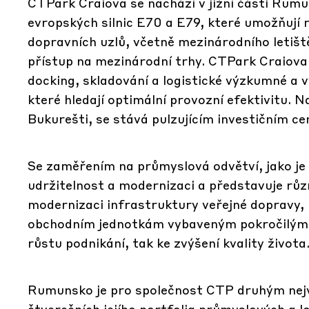
CTPark Craiova se nachází v jižní části Rum
evropských silnic E70 a E79, které umožňují ry
dopravních uzlů, včetně mezinárodního letišt
přístup na mezinárodní trhy. CTPark Craiova
docking, skladování a logistické výzkumné a vý
které hledají optimální provozní efektivitu.
Bukurešti, se stává pulzujícím investičním ce
Se zaměřením na průmyslová odvětví, jako je 
udržitelnost a modernizaci a představuje různ
modernizaci infrastruktury veřejné dopravy, 
obchodním jednotkám vybaveným pokročilým za
růstu podnikání, tak ke zvýšení kvality života
Rumunsko je pro společnost CTP druhým nejv
čtverečních jejího portfolia průmyslových a l