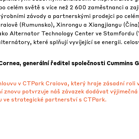
po celém světě s více než 2 600 zaměstnanci a zaj
výrobními závody a partnerskými prodejci po celém
raiově (Rumunsko), Xinrongu a Xiangjiangu (Čína)
ako Alternator Technology Center ve Stamfordu (
ternátory, které splňují vyvíjející se energii. celo
Cornea, generální ředitel společnosti Cummins 
ouvu v CTPark Craiova, který hraje zásadní roli 
ení znovu potvrzuje náš závazek dodávat výjimečná
u ve strategické partnerství s CTPark.