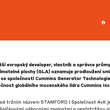
tší evropský developer, vlastník a správce prům
jímatelné plochy (GLA) oznamuje prodloužení sm
 se společností Cummins Generator Technologie
lečnost globálního mocenského lídra Cummins Inc
pod tržním názvem STAMFORD | Společnost AvK j
e špičkovými odbornými znalostmi a nepřetržitou g