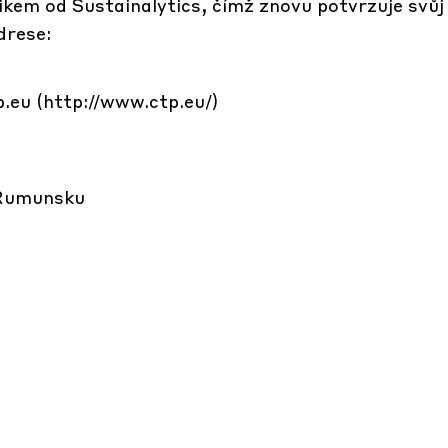
kem od Sustainalytics, čímž znovu potvrzuje svůj
drese:
.eu (http://www.ctp.eu/)
 Rumunsku