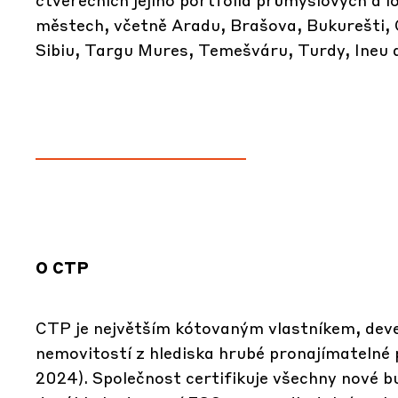
městech, včetně Aradu, Brašova, Bukurešti, 
Sibiu, Targu Mures, Temešváru, Turdy, Ineu a
O CTP
CTP je největším kótovaným vlastníkem, dev
nemovitostí z hlediska hrubé pronajímatelné 
2024). Společnost certifikuje všechny nové 