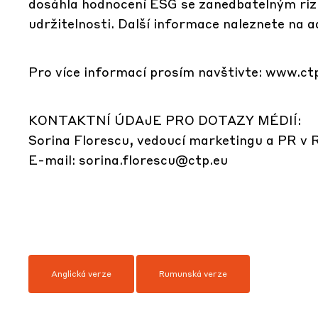
dosáhla hodnocení ESG se zanedbatelným rizi
udržitelnosti. Další informace naleznete na a
Pro více informací prosím navštivte: www.ctp
KONTAKTNÍ ÚDAJE PRO DOTAZY MÉDIÍ:
Sorina Florescu, vedoucí marketingu a PR v
E-mail:
sorina.florescu@ctp.eu
Anglická verze
Rumunská verze