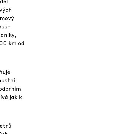
dél
ových
lémový
oss-
odniky,
200 km od
ňuje
bustní
moderním
vá jak k
etrů
ých