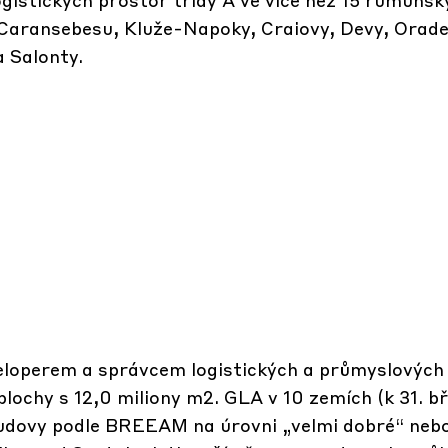
Caransebesu, Kluže-Napoky, Craiovy, Devy, Oradey
 Salonty.
eloperem a správcem logistických a průmyslových
plochy s 12,0 miliony m2. GLA v 10 zemích (k 31. b
budovy podle BREEAM na úrovni „velmi dobré“ nebo