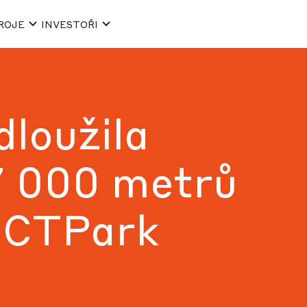
ROJE
INVESTOŘI
loužila
7 000 metrů
v CTPark