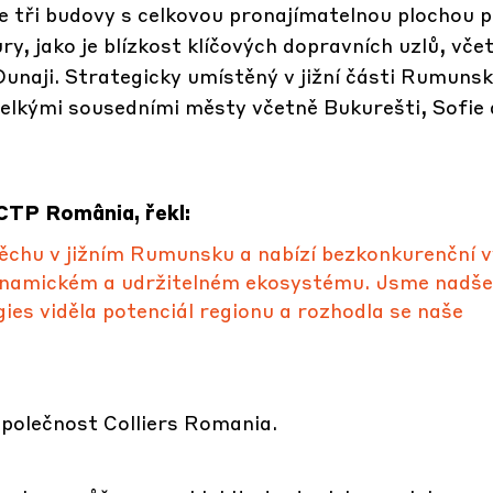
e tři budovy s celkovou pronajímatelnou plochou p
y, jako je blízkost klíčových dopravních uzlů, vče
Dunaji. Strategicky umístěný v jižní části Rumunsk
elkými sousedními městy včetně Bukurešti, Sofie 
CTP România, řekl:
ěchu v jižním Rumunsku a nabízí bezkonkurenční 
dynamickém a udržitelném ekosystému. Jsme nadše
s viděla potenciál regionu a rozhodla se naše
společnost Colliers Romania.