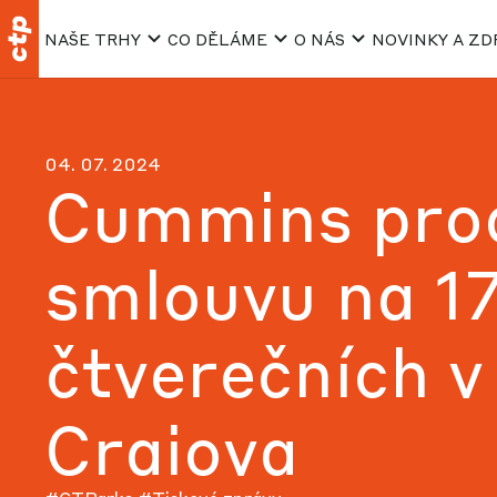
NAŠE TRHY
CO DĚLÁME
O NÁS
NOVINKY A ZD
04. 07. 2024
Cummins prod
smlouvu na 1
čtverečních 
Craiova