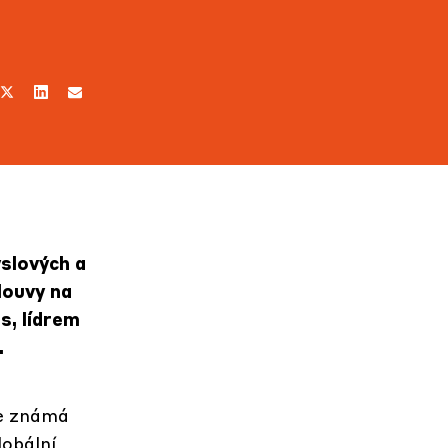
yslových a
louvy na
s, lídrem
.
e známá
lobální