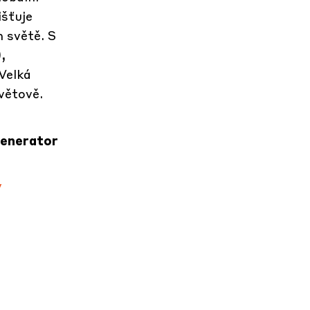
išťuje
 světě. S
,
Velká
světově.
Generator
v