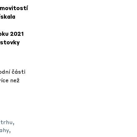
emovitostí
ískala
roku 2021
 stovky
odní části
íce než
 trhu,
ahy,