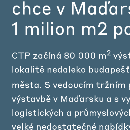
chce v Maďar
1 milion m2 po
2
CTP začíná 80 000 m
výst
lokalitě nedaleko budapešť
města. S vedoucím tržním
výstavbě v Maďarsku a s v
logistických a průmyslovýc
velké nedostatečné nabídky