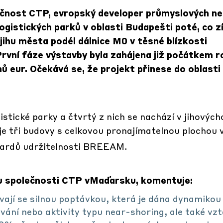
lečnost CTP, evropský developer průmyslových n
ogistických parků v oblasti Budapešti poté, co z
jihu města podél dálnice M0 v těsné blízkosti
První fáze výstavby byla zahájena již počátkem 
nů eur. Očekává se, že projekt přinese do oblasti
stické parky a čtvrtý z nich se nachází v jihových
e tři budovy s celkovou pronajímatelnou plochou v
ndardů udržitelnosti BREEAM.
du společnosti CTP vMaďarsku, komentuje:
ají se silnou poptávkou, která je dána dynamikou
vání nebo aktivity typu near-shoring, ale také vzt