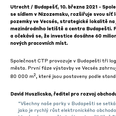
Utrecht / Budapešť, 10. března 2021 - Spo
se sídlem v Nizozemsku, rozšiřuje svou síť l
pozemky ve Vecsés, strategické lokalitě na 
mezinárodního letiště a centra Budapešti. 
a očekává se, že investice dosáhne 60 milio
nových pracovních míst.
Společnost CTP provozuje v Budapešti tři logi
města. První fáze výstavby ve Vecsés zahrnuj
2
80 000 m
, které jsou postaveny podle sta
David Huszlicska, ředitel pro rozvoj obcho
"Všechny naše parky v Budapešti se setkáv
jako je rychlý růst elektronického obchodo