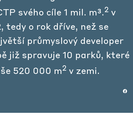
2
TP svého cíle 1 mil. m³.
v
, tedy o rok dříve, než se
jvětší průmyslový developer
ě již spravuje 10 parků, které
2
loše 520 000 m
v zemi.