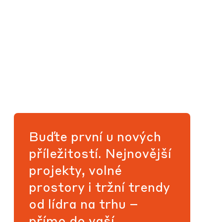
Buďte první u nových
příležitostí. Nejnovější
projekty, volné
prostory i tržní trendy
od lídra na trhu –
přímo do vaší