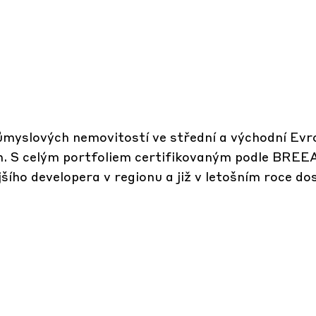
myslových nemovitostí ve střední a východní Evro
ch. S celým portfoliem certifikovaným podle BREE
šího developera v regionu a již v letošním roce do