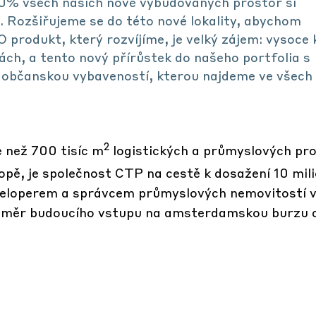
80% všech našich nově vybudovaných prostor si
. Rozšiřujeme se do této nové lokality, abychom
O produkt, který rozvíjíme, je velký zájem: vysoce 
ách, a tento nový přírůstek do našeho portfolia s
 občanskou vybaveností, kterou najdeme ve všech
2
e než 700 tisíc m
logistických a průmyslových pro
opě, je společnost CTP na cestě k dosažení 10 mil
veloperem a správcem průmyslových nemovitostí v
áměr budoucího vstupu na amsterdamskou burzu 