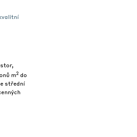
kvalitní
stor,
2
ionů m
do
e střední
cenných