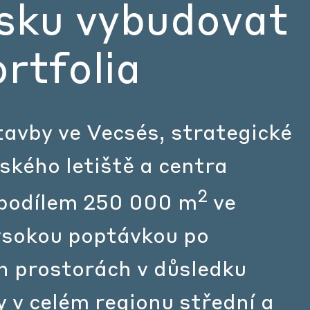
sku vybudovat
rtfolia
avby ve Vecsés, strategické
ského letiště a centra
2
 podílem 250 000 m
ve
ysokou poptávkou po
h prostorách v důsledku
 v celém regionu střední a