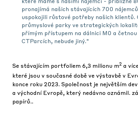
které máme s našimi nájemci - přibližně 
pronajímá našich stávajících 700 nájemců
uspokojili růstové potřeby našich klientů. 
průmyslové parky ve strategických lokalit
přímým přístupem na dálnici M0 a četnou
CTParcích, nebude jiný."
2
Se stávajícím portfoliem 6,3 milionu m
a víc
které jsou v současné době ve výstavbě v Evr
konce roku 2023. Společnost je největším de
a východní Evropě, který nedávno oznámil.
z
papírů.
.