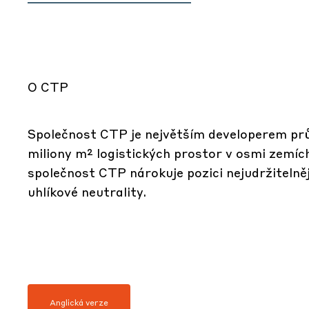
O CTP
Společnost CTP je největším developerem prů
miliony m² logistických prostor v osmi zemí
společnost CTP nárokuje pozici nejudržitelněj
uhlíkové neutrality.
Anglická verze