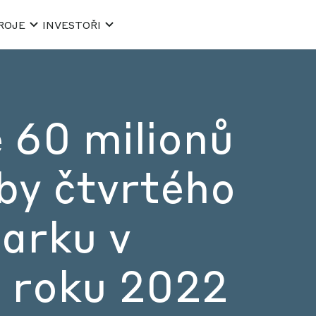
ROJE
INVESTOŘI
 60 milionů
by čtvrtého
parku v
o roku 2022