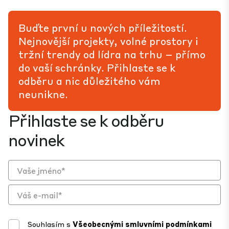
Buďte první u nových příležitostí.
Nejnovější projekty, volné prostory i
tržní trendy od lídra na trhu – přímo
do vaší schránky. Přihlaste se k
odběru a nic důležitého vám
neunikne.
Přihlaste se k odběru
novinek
Souhlasím s
Všeobecnými smluvními podmínkami