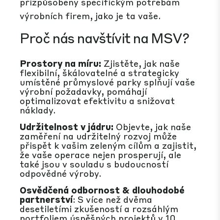
přizpůsobeny specifickým potřebám
výrobních firem, jako je ta vaše.
Proč nás navštívit na MSV?
Prostory na míru:
Zjistěte, jak naše
flexibilní, škálovatelné a strategicky
umístěné průmyslové parky splňují vaše
výrobní požadavky, pomáhají
optimalizovat efektivitu a snižovat
náklady.
Udržitelnost v jádru:
Objevte, jak naše
zaměření na udržitelný rozvoj může
přispět k vašim zeleným cílům a zajistit,
že vaše operace nejen prosperují, ale
také jsou v souladu s budoucností
odpovědné výroby.
Osvědčená odbornost
& dlouhodobé
partnerství
: S více než dvěma
desetiletími zkušeností a rozsáhlým
portfoliem úspěšných projektů v 10