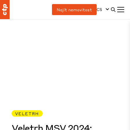
CS
Najít nemovitost
VELETRH
Veletrh MSV 2024: