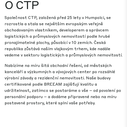
O CTP
Společnost CTP, založená před 25 lety v Humpolci, se
rozrostla a stala se největším evropským veřejně
obchodovaným vlastníkem, developerem a správcem
logistických a průmyslových nemovitostí podle hrubé
pronajímatelné plochy, působící v 10 zemích. Česká
republika zůstává naším vlajkovým trhem, kde nadále
vedeme v sektoru logistických a průmyslových nemovitostí.
Nabízíme na míru šitá obchodní řešení, od městských
kanceláří a výzkumných a vývojových center po rozsáhlé
výrobní závody a rezidenční nemovitosti. Naše budovy
certifikované podle BREEAM zajišťují kvalitu a
udržitelnost, zatímco se postaráme o vše – od povolení po
personální podporu – a dodáme připravené nebo na míru
postavené prostory, které splní vaše potřeby.