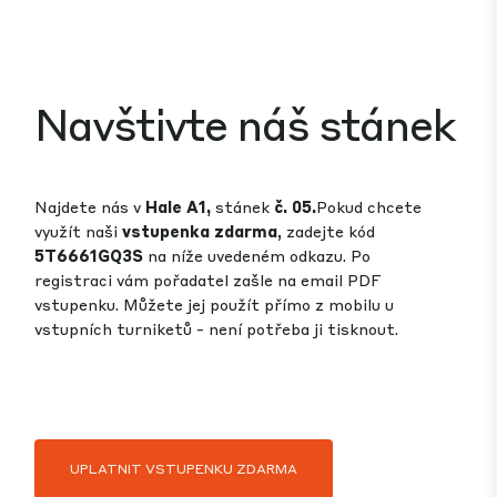
Navštivte náš stánek
Najdete nás v
Hale A1,
stánek
č. 05.
Pokud chcete
využít naši
vstupenka zdarma
, zadejte kód
5T6661GQ3S
na níže uvedeném odkazu. Po
registraci vám pořadatel zašle na email PDF
vstupenku. Můžete jej použít přímo z mobilu u
vstupních turniketů - není potřeba ji tisknout.
UPLATNIT VSTUPENKU ZDARMA