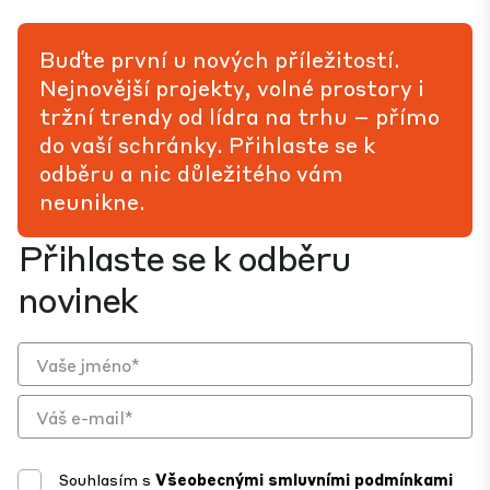
Buďte první u nových příležitostí.
Nejnovější projekty, volné prostory i
tržní trendy od lídra na trhu – přímo
do vaší schránky. Přihlaste se k
odběru a nic důležitého vám
neunikne.
Přihlaste se k odběru
novinek
Souhlasím s
Všeobecnými smluvními podmínkami