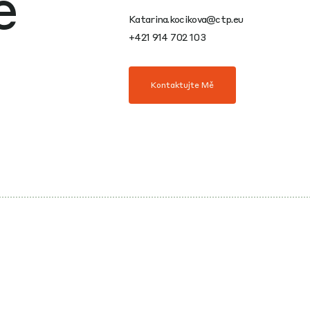
e
Katarina.kocikova@ctp.eu
+421 914 702 103
Kontaktujte Mě