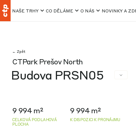
NAŠE TRHY
CO DĚLÁME
O NÁS
NOVINKY A ZD
← Zpět
CTPark Prešov North
Budova PRSN05
9 994 m²
9 994 m²
CELKOVÁ PODLAHOVÁ
K DISPOZICI K PRONÁJMU
PLOCHA