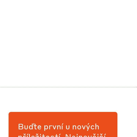
Buďte první u nových
příležitostí. Nejnovější