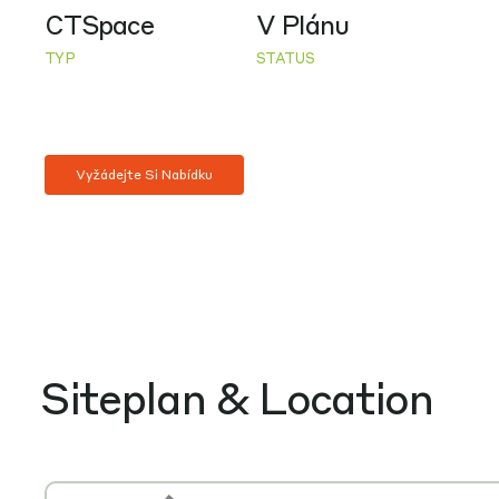
CTSpace
V Plánu
TYP
STATUS
Vyžádejte Si Nabídku
Siteplan & Location