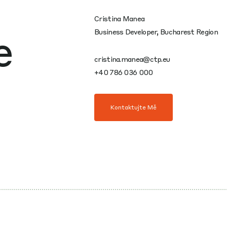
Cristina Manea
e
Business Developer, Bucharest Region
cristina.manea@ctp.eu
+40 786 036 000
Kontaktujte Mě