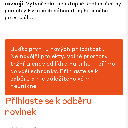
rozvoji
. Vytvořením neústupné spolupráce by
pomohly Evropě dosáhnout jejího plného
potenciálu.
Buďte první u nových příležitostí.
Nejnovější projekty, volné prostory i
tržní trendy od lídra na trhu – přímo
do vaší schránky. Přihlaste se k
odběru a nic důležitého vám
neunikne.
Přihlaste se k odběru
novinek