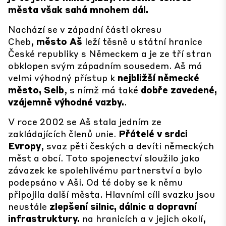
města však sahá mnohem dál.
Nachází se v západní části okresu
Cheb,
město Aš
leží těsně u státní hranice
České republiky s Německem a je ze tří stran
obklopen svým západním sousedem. Aš má
velmi výhodný přístup k
nejbližší německé
město, Selb
, s nímž má také
dobře zavedené,
vzájemně výhodné vazby.
.
V roce 2002 se Aš stala jedním ze
zakládajících členů unie.
Přátelé v srdci
Evropy
, svaz pěti českých a devíti německých
měst a obcí. Toto spojenectví sloužilo jako
závazek ke spolehlivému partnerství a bylo
podepsáno v Aši. Od té doby se k němu
připojila další města. Hlavními cíli svazku jsou
neustále
zlepšení silnic, dálnic a dopravní
infrastruktury.
na hranicích a v jejich okolí,