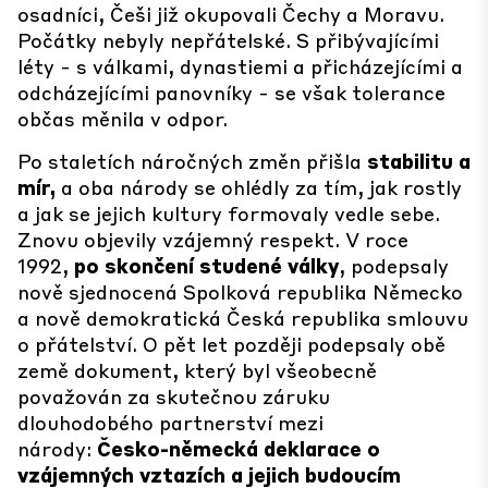
osadníci, Češi již okupovali Čechy a Moravu.
Počátky nebyly nepřátelské. S přibývajícími
léty - s válkami, dynastiemi a přicházejícími a
odcházejícími panovníky - se však tolerance
občas měnila v odpor.
Po staletích náročných změn přišla
stabilitu a
mír,
a oba národy se ohlédly za tím, jak rostly
a jak se jejich kultury formovaly vedle sebe.
Znovu objevily vzájemný respekt. V roce
1992,
po skončení studené války
, podepsaly
nově sjednocená Spolková republika Německo
a nově demokratická Česká republika smlouvu
o přátelství. O pět let později podepsaly obě
země dokument, který byl všeobecně
považován za skutečnou záruku
dlouhodobého partnerství mezi
národy:
Česko-německá deklarace o
vzájemných vztazích a jejich budoucím