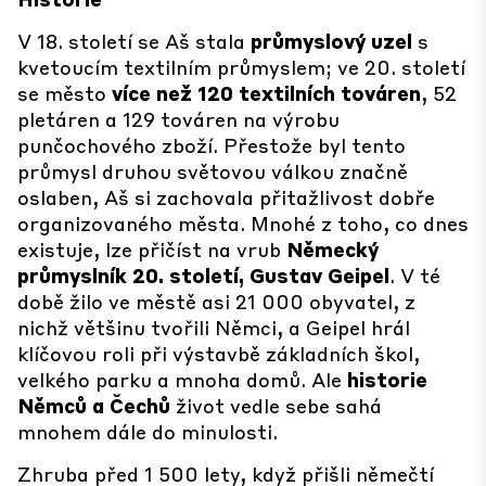
V 18. století se Aš stala
průmyslový uzel
s
kvetoucím textilním průmyslem; ve 20. století
se město
více než 120 textilních továren
, 52
pletáren a 129 továren na výrobu
punčochového zboží. Přestože byl tento
průmysl druhou světovou válkou značně
oslaben, Aš si zachovala přitažlivost dobře
organizovaného města. Mnohé z toho, co dnes
existuje, lze přičíst na vrub
Německý
průmyslník 20. století, Gustav Geipel
. V té
době žilo ve městě asi 21 000 obyvatel, z
nichž většinu tvořili Němci, a Geipel hrál
klíčovou roli při výstavbě základních škol,
velkého parku a mnoha domů. Ale
historie
Němců a Čechů
život vedle sebe sahá
mnohem dále do minulosti.
Zhruba před 1 500 lety, když přišli němečtí