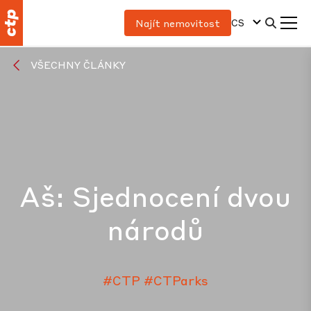
CS
Najít nemovitost
VŠECHNY ČLÁNKY
Aš: Sjednocení dvou
národů
#CTP
#CTParks