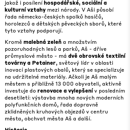
jakož i posílení
hospodářské, sociální a
kulturní vztahy
mezi národy. V Aši působí
řada německo-českých spolků hasičů,
horolezců a dětských pěveckých sborů, které
tyto vztahy podporují.
Kromě
malebná zeleň
a množstvím
pozoruhodných lesů a parků, Aš - dříve
průmyslové město - má
dvě obrovské textilní
továrny
a Petainer
, světový lídr v oblasti
inovací plastových obalů, který se specializuje
na udržitelné materiály. Ačkoli je Aš malým
městem s přibližně 13 000 obyvateli, aktivně
investuje do
renovace a vylepšení
v posledním
desetiletí: výstavba mnoha nových moderních
polyfunkčních domů, řada dopravně
zklidněných kruhových objezdů v centru
města, obchvat města Aš a další.
Historie