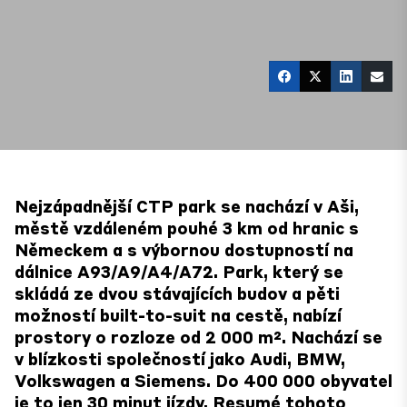
Nejzápadnější CTP park se nachází v Aši,
městě vzdáleném pouhé 3 km od hranic s
Německem a s výbornou dostupností na
dálnice A93/A9/A4/A72. Park, který se
skládá ze dvou stávajících budov a pěti
možností built-to-suit na cestě, nabízí
prostory o rozloze od 2 000 m². Nachází se
v blízkosti společností jako Audi, BMW,
Volkswagen a Siemens. Do 400 000 obyvatel
je to jen 30 minut jízdy. Resumé tohoto