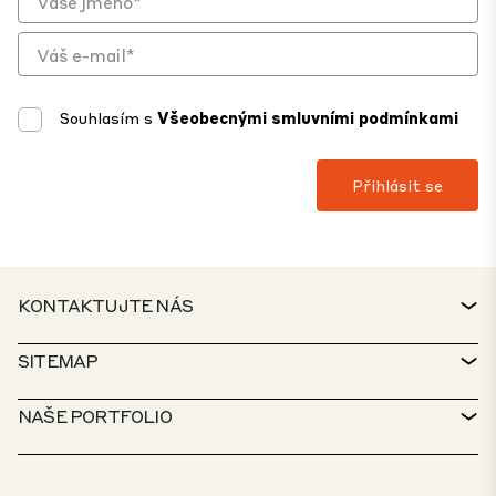
Souhlasím s
Všeobecnými smluvními podmínkami
KONTAKTUJTE NÁS
KONTAKT
SITEMAP
TECHNICKÁ PODPORA
VYHLEDÁVAČ NEMOVITOSTÍ
NAŠE PORTFOLIO
ZÁSADY CTP
UDRŽITELNOST
PORTFOLIO PRO VÍCEÚČELOVÉ VYUŽITÍ