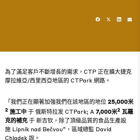
為了滿足客戶不斷增長的需求，CTP 正在擴大捷克
摩拉維亞/西里西亞地區的 CTPark 網路。
「我們正在顯著加強我們在該地區的地位
25,000米
2
2
施工中
于
俄斯特拉发 CTPark
; A
7,000米
瓦羅
克的補充
于
新吉钦
，除了頂級品質的食品生產設
施
Lipník nad Bečvou
”，區域總監 David
Chladek 說。