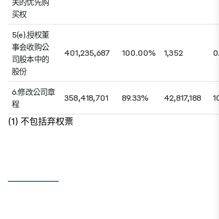
关的优先购
买权
5(e).授权董
事会收购公
401,235,687
100.00%
1,352
0
司股本中的
股份
6.修改公司章
358,418,701
89.33%
42,817,188
1
程
(1) 不包括弃权票