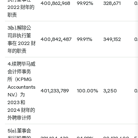
400,862,968
99.92%
328,671
0
2022 财年的
职责
3(b).解除公
司非执行董
400,842,487
99.91%
349,152
0
事在 2022 财
年的职责
4.续聘毕马威
会计师事务
所（KPMG
Accountants
401,233,789
100.00%
3,250
0
N.V.）为
2023 和
2024 财年的
外聘审计师
5(a).董事会