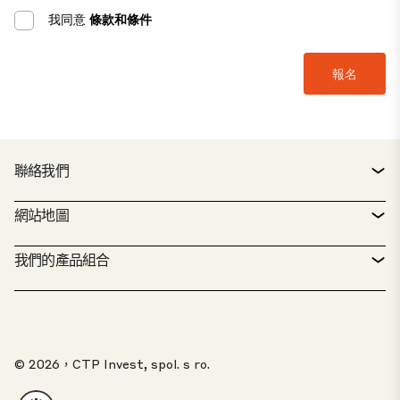
我同意
條款和條件
聯絡我們
聯絡方式
網站地圖
服務台
房地產搜尋
我們的產品組合
CTP 政策
永續發展
綜合用途資產組合
工作機會
我們的工作
我們的解決方案
檢舉專區
© 2026，CTP Invest, spol. s ro.
關於我們
20 佳公園