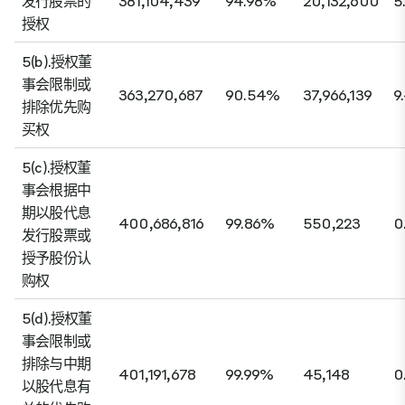
发行股票的
381,104,439
94.98%
20,132,600
5
授权
5(b).授权董
事会限制或
363,270,687
90.54%
37,966,139
9
排除优先购
买权
5(c).授权董
事会根据中
期以股代息
400,686,816
99.86%
550,223
0
发行股票或
授予股份认
购权
5(d).授权董
事会限制或
排除与中期
401,191,678
99.99%
45,148
0
以股代息有