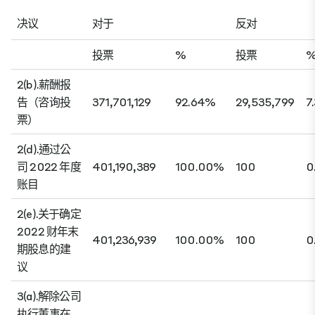
决议
对于
反对
投票
%
投票
2(b).薪酬报
告（咨询投
371,701,129
92.64%
29,535,799
7
票）
2(d).通过公
司 2022 年度
401,190,389
100.00%
100
0
账目
2(e).关于确定
2022 财年末
401,236,939
100.00%
100
0
期股息的建
议
3(a).解除公司
执行董事在