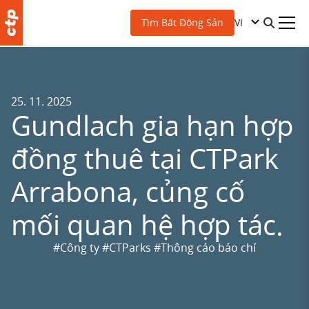
VI
Tìm Bất Động Sản
25. 11. 2025
Gundlach gia hạn hợp
đồng thuê tại CTPark
Arrabona, củng cố
mối quan hệ hợp tác.
#Công ty
#CTParks
#Thông cáo báo chí