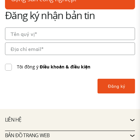
Đăng ký nhận bản tin
Tôi đồng ý
Điều khoản & điều kiện
LIÊN HỆ
LIÊN HỆ
BẢN ĐỒ TRANG WEB