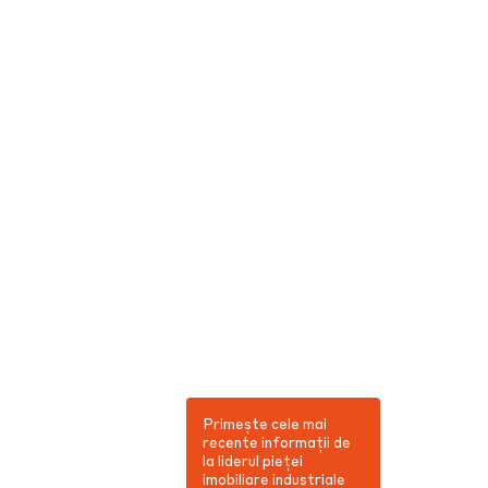
Primește cele mai
recente informații de
la liderul pieței
imobiliare industriale