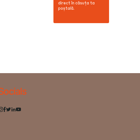
direct în căsuța ta
poștală.
Socials