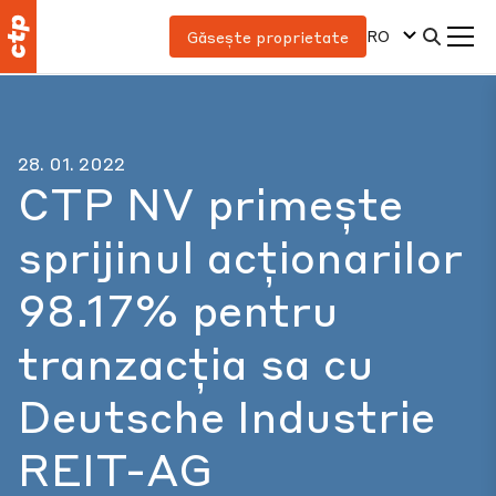
RO
Găsește proprietate
28. 01. 2022
CTP NV primește
sprijinul acționarilor
98.17% pentru
tranzacția sa cu
Deutsche Industrie
REIT-AG