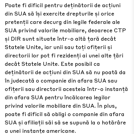
Poate fi dificil pentru deținătorii de acțiuni
din SUA să își exercite drepturile și orice
pretenții care decurg din legile federale ale
SUA privind valorile mobiliare, deoarece CTP
și DIR sunt situate într-o altă țară decât
Statele Unite, iar unii sau toți ofițerii și
directorii lor pot fi rezidenți ai unei alte țări
decât Statele Unite. Este posibil ca
deținătorii de acțiuni din SUA să nu poată da
în judecată o companie din afara SUA sau
ofițerii sau directorii acesteia într-o instanță
din afara SUA pentru încălcarea legilor
privind valorile mobiliare din SUA. În plus,
poate fi dificil să obligi o companie din afara
SUA și afiliații săi să se supună
la o hotărâre
a unei instanțe americane.