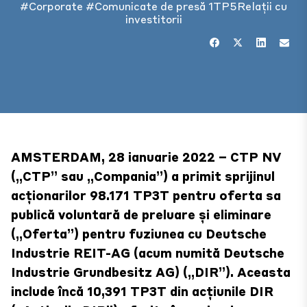
#Corporate
#Comunicate de presă
1TP5Relații cu
investitorii
AMSTERDAM, 28 ianuarie 2022 – CTP NV
(„CTP” sau „Compania”) a primit sprijinul
acționarilor 98.171 TP3T pentru oferta sa
publică voluntară de preluare și eliminare
(„Oferta”) pentru fuziunea cu Deutsche
Industrie REIT-AG (acum numită Deutsche
Industrie Grundbesitz AG) („DIR”). Aceasta
include încă 10,391 TP3T din acțiunile DIR