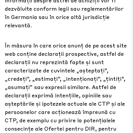
informații despre astfel de achiziții vor fi
dezvăluite conform legii sau reglementărilor
în Germania sau în orice altă jurisdicție
relevantă.
În măsura în care orice anunț de pe acest site
web conține declarații prospective, astfel de
declarații nu reprezintă fapte și sunt
caracterizate de cuvintele „așteptați”,
„credeți”, „estimați”, „intenționați”, „țintiți”,
„asumați” sau expresii similare. Astfel de
declarații exprimă intențiile, opiniile sau
așteptările și ipotezele actuale ale CTP și ale
persoanelor care acționează împreună cu
CTP, de exemplu cu privire la potențialele
consecințe ale Ofertei pentru DIR, pentru