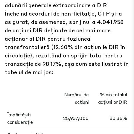
adunării generale extraordinare a DIR.
Încheind acorduri de non-licitație, CTP și-a
asigurat, de asemenea, sprijinul a 4.041.958
de acțiuni DIR deținute de cel mai mare
acționar al DIR pentru fuziunea
transfrontalieră (12.60% din acțiunile DIR în
circulație), rezultând un sprijin total pentru
tranzacție de 98.17%, așa cum este ilustrat în
tabelul de mai jos:
Numărul de
% din totalul
acțiuni
acțiunilor DIR
Împărtășiți
25,937,060
80.85%
considerație