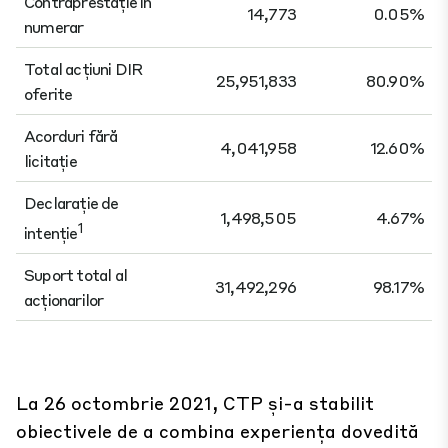
Contraprestație în
14,773
0.05%
numerar
Total acțiuni DIR
25,951,833
80.90%
oferite
Acorduri fără
4,041,958
12.60%
licitație
Declarație de
1,498,505
4.67%
1
intenție
Suport total al
31,492,296
98.17%
acționarilor
La 26 octombrie 2021, CTP și-a stabilit
obiectivele de a combina experiența dovedită