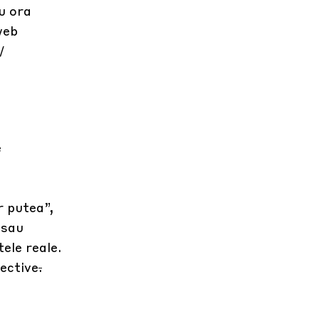
u ora
web
/
e
r putea”,
 sau
ele reale.
pective
.