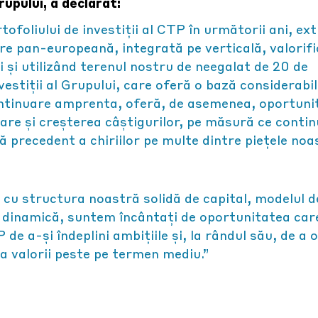
upului, a declarat:
oliului de investiții al CTP în următorii ani, ex
e pan-europeană, integrată pe verticală, valorif
ii și utilizând terenul nostru de neegalat de 20 de
vestiții al Grupului, care oferă o bază considerabil
ontinuare amprenta, oferă, de asemenea, oportuni
uare și creșterea câștigurilor, pe măsură ce conti
 precedent a chiriilor pe multe dintre piețele noa
 cu structura noastră solidă de capital, modelul d
ă dinamică, suntem încântați de oportunitatea car
e a-și îndeplini ambițiile și, la rândul său, de a o
 a valorii peste pe termen mediu.”