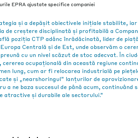
urile EPRA ajustate specifice companiei
tegia și a depășit obiectivele inițiale stabilite, iar
a de creștere disciplinată și profitabilă a Compani
află poziția CTP adânc înrădăcinată, lider de piață
din Europa Centrală și de Est, unde observăm o cere
mpreună cu un nivel scăzut de stoc adecvat. În ciu
, cererea ocupațională din această regiune contin
men lung, cum ar fi relocarea industrială pe piețel
icate și „nearshoringul” lanțurilor de aprovizionar
tru a ne baza succesul de până acum, continuând 
tractive și durabile ale sectorului.”