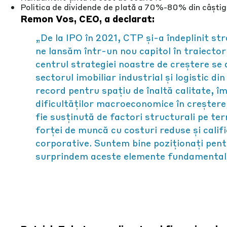
Politica de dividende de plată a 70%-80% din câștig
Remon Vos, CEO, a declarat:
„De la IPO în 2021, CTP și-a îndeplinit stra
ne lansăm într-un nou capitol în traiectori
centrul strategiei noastre de creștere se 
sectorul imobiliar industrial și logistic 
record pentru spațiu de înaltă calitate, î
dificultăților macroeconomice în creștere
fie susținută de factori structurali pe ter
forței de muncă cu costuri reduse și calif
corporative. Suntem bine poziționați pen
surprindem aceste elemente fundamentale a