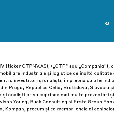
V (ticker CTPNV.AS), („CTP” sau „Compania”), c
biliare industriale și logistice de înaltă calitate 
entru investitori și analiști, împreună cu oferind
din Praga, Republica Cehă, Bratislava, Slovacia și
or și analiștilor va cuprinde mai multe prezentări și
 Avison Young, Buck Consulting și Erste Group Ban
x, Kompan, precum și ca membri cheie ai echipelo