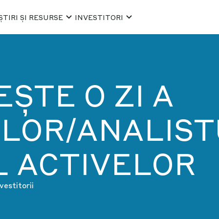
ȘTIRI ȘI RESURSE
INVESTITORI
ȘTE O ZI A
ILOR/ANALIST
L ACTIVELOR
vestitorii