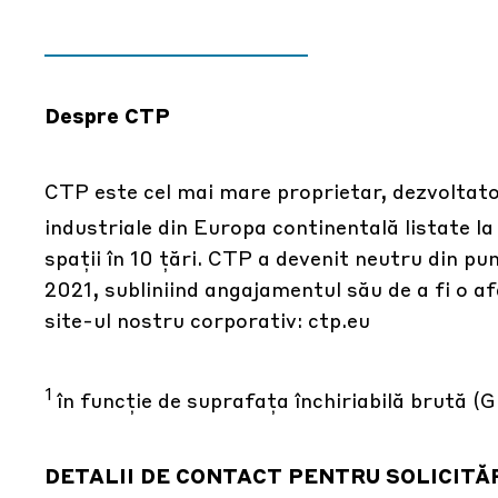
Despre CTP
CTP este cel mai mare proprietar, dezvoltator
industriale din Europa continentală listate la
spații în 10 țări. CTP a devenit neutru din pu
2021, subliniind angajamentul său de a fi o af
site-ul nostru corporativ:
ctp.eu
1
în funcție de suprafața închiriabilă brută (
DETALII DE CONTACT PENTRU SOLICITĂR