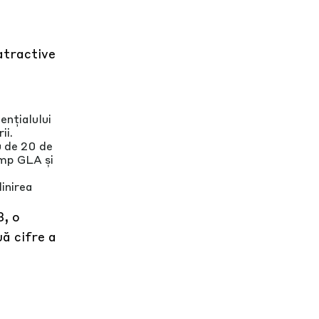
atractive
ențialului
ii.
u de 20 de
 mp GLA și
inirea
, o
ă cifre a