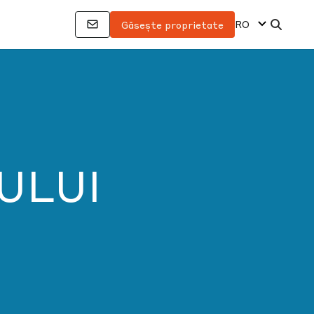
RO
Găsește proprietate
ULUI