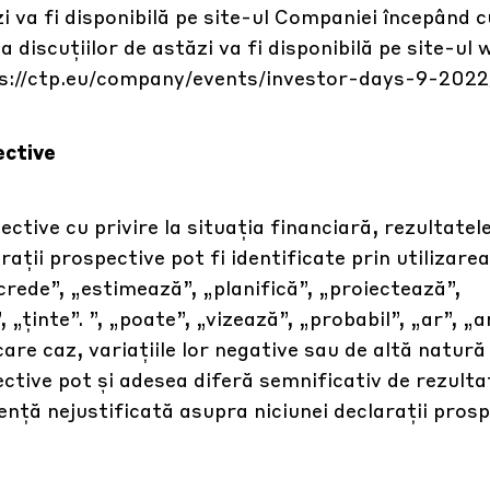
i va fi disponibilă pe site-ul Companiei începând c
 discuțiilor de astăzi va fi disponibilă pe site-ul 
s://ctp.eu/company/events/investor-days-9-2022
ective
tive cu privire la situația financiară, rezultatel
rații prospective pot fi identificate prin utilizarea
crede”, „estimează”, „planifică”, „proiectează”,
„ținte”. ”, „poate”, „vizează”, „probabil”, „ar”, „a
care caz, variațiile lor negative sau de altă natură
ctive pot și adesea diferă semnificativ de rezultat
ență nejustificată asupra niciunei declarații pros