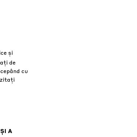
ce și
ați de
începând cu
zitați
ȘI A