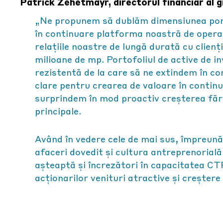
Patrick Zehetmayr, directorul financiar al gr
„Ne propunem să dublăm dimensiunea portof
în continuare platforma noastră de operar
relațiile noastre de lungă durată cu clienț
milioane de mp. Portofoliul de active de in
rezistentă de la care să ne extindem în c
clare pentru crearea de valoare în contin
surprindem în mod proactiv creșterea fără
principale.
Având în vedere cele de mai sus, împreună
afaceri dovedit și cultura antreprenorial
așteaptă și încrezători în capacitatea CTP d
acționarilor venituri atractive și creștere