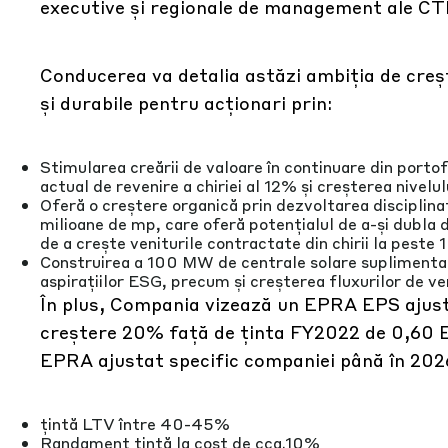
executive și regionale de management ale CT
Conducerea va detalia astăzi ambiția de creș
și durabile pentru acționari prin:
Stimularea creării de valoare în continuare din portof
actual de revenire a chiriei al 12% și creșterea nivelul
Oferă o creștere organică prin dezvoltarea disciplina
milioane de mp, care oferă potențialul de a-și dubla 
de a crește veniturile contractate din chirii la peste 1
Construirea a 100 MW de centrale solare suplimentar
aspirațiilor ESG, precum și creșterea fluxurilor de v
În plus, Compania vizează un EPRA EPS ajus
creștere 20% față de ținta FY2022 de 0,60 EU
EPRA ajustat specific companiei până în 2026
țintă LTV între 40-45%
Randament țintă la cost de cca.10%