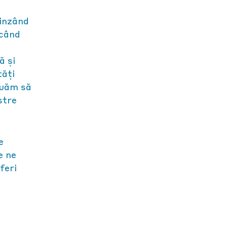
tinzând
icând
ă și
tăți
nuăm să
stre
e
e ne
feri