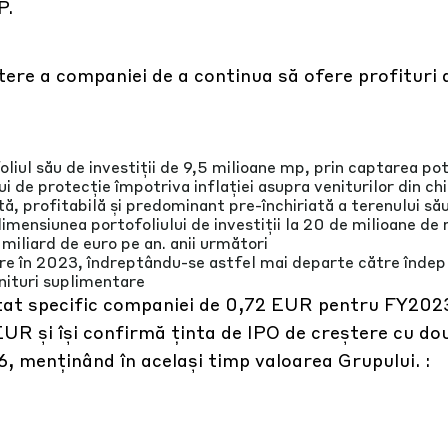
P.
tere a companiei de a continua să ofere profituri 
oliul său de investiții de 9,5 milioane mp, prin captarea pot
ui de protecție împotriva inflației asupra veniturilor din chir
tă, profitabilă și predominant pre-închiriată a terenului să
dimensiunea portofoliului de investiții la 20 de milioane de
 miliard de euro pe an. anii următori
e în 2023, îndreptându-se astfel mai departe către îndepl
enituri suplimentare
tat specific companiei de 0,72 EUR pentru FY2023
R și își confirmă ținta de IPO de creștere cu dou
, menținând în același timp valoarea Grupului. :