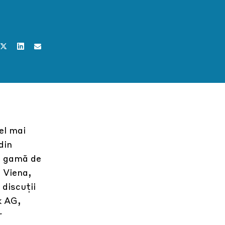
el mai
din
 o gamă de
 Viena,
 discuții
k AG,
r