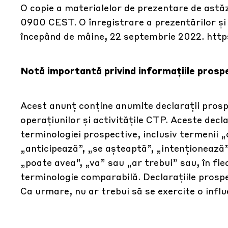
O copie a materialelor de prezentare de astăz
0900 CEST. O înregistrare a prezentărilor și a
începând de mâine, 22 septembrie 2022.
http
Notă importantă privind informațiile prosp
Acest anunț conține anumite declarații prospec
operațiunilor și activitățile CTP. Aceste decla
terminologiei prospective, inclusiv termenii „
„anticipează”, „se așteaptă”, „intenționează”, 
„poate avea”, „va” sau „ar trebui” sau, în fie
terminologie comparabilă. Declarațiile prospe
Ca urmare, nu ar trebui să se exercite o influ