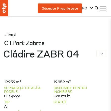
RO
Găsește Proprietate
← Înapoi
CTPark Zabrze
Clădire ZABR 04
19.959 m²
19.959 m²
SUPRAFAȚA TOTALĂ A
DISPONIBIL PENTRU
PODELEI
INCHIRIERE
CTSpace
Construit
TIP
STATUT
A