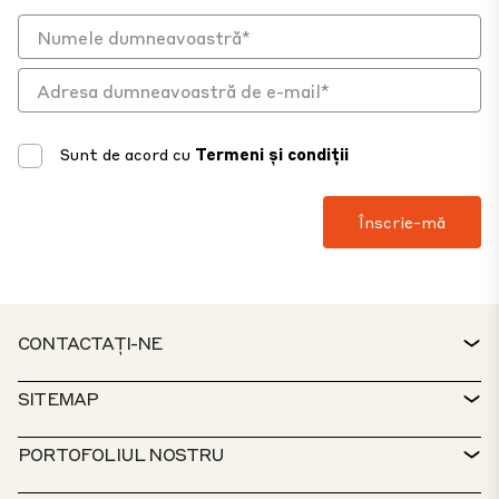
Sunt de acord cu
Termeni și condiții
CONTACTAȚI-NE
CONTACTAȚI
SITEMAP
BIROUL DE SERVICII
CĂUTĂTOR DE PROPRIETĂȚI
PORTOFOLIUL NOSTRU
POLITICILE CTP
SUSTENABILITATE