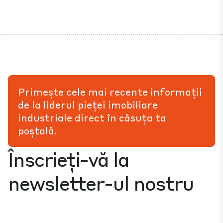
Primește cele mai recente informații
de la liderul pieței imobiliare
industriale direct în căsuța ta
poștală.
Înscrieți-vă la
newsletter-ul nostru