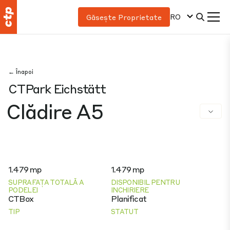
RO
Găsește Proprietate
← Înapoi
CTPark Eichstätt
Clădire A5
1.479 mp
1.479 mp
SUPRAFAȚA TOTALĂ A
DISPONIBIL PENTRU
PODELEI
INCHIRIERE
CTBox
Planificat
TIP
STATUT