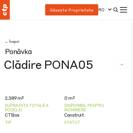
RO
Găsește Proprietate
← Înapoi
Ponāvka
Clădire PONA05
2.389 m²
0 m²
SUPRAFAȚA TOTALĂ A
DISPONIBIL PENTRU
PODELEI
INCHIRIERE
CTBox
Construit
TIP
STATUT