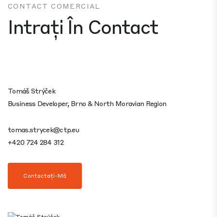
CONTACT COMERCIAL
Intrați În Contact
Tomáš Strýček
Business Developer, Brno & North Moravian Region
tomas.strycek@ctp.eu
+420 724 284 312
Contactați-Mă