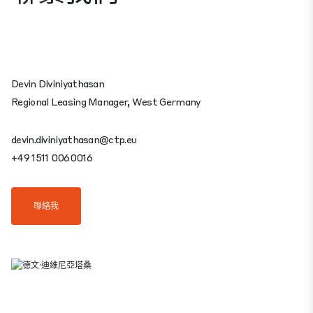
Devin Diviniyathasan
Regional Leasing Manager, West Germany
devin.diviniyathasan@ctp.eu
+49 1511 0060016
聯絡我