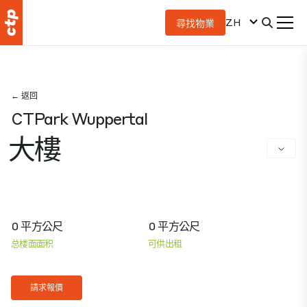
ZH
尋找物業
← 返回
CTPark Wuppertal
大樓
0 平方公尺
0 平方公尺
总楼面面积
可供出租
請求報價