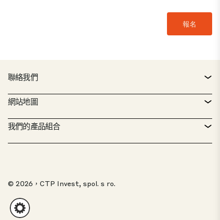
聯絡我們
聯絡方式
網站地圖
服務台
房地產搜尋
我們的產品組合
CTP 政策
永續發展
綜合用途資產組合
工作機會
我們的工作
我們的解決方案
檢舉專區
© 2026，CTP Invest, spol. s ro.
關於我們
20 佳公園
客戶入口網站
投資者