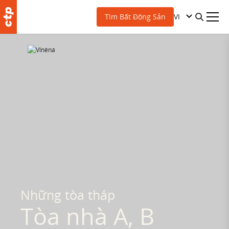
VI
Tìm Bất Động Sản
Những tòa tháp
Tòa nhà A, B