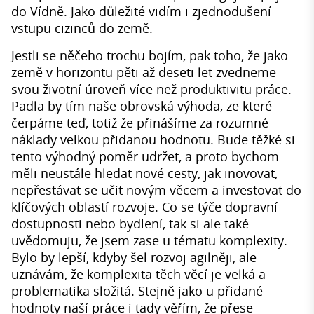
do Vídně. Jako důležité vidím i zjednodušení
vstupu cizinců do země.
Jestli se něčeho trochu bojím, pak toho, že jako
země v horizontu pěti až deseti let zvedneme
svou životní úroveň více než produktivitu práce.
Padla by tím naše obrovská výhoda, ze které
čerpáme teď, totiž že přinášíme za rozumné
náklady velkou přidanou hodnotu. Bude těžké si
tento výhodný poměr udržet, a proto bychom
měli neustále hledat nové cesty, jak inovovat,
nepřestávat se učit novým věcem a investovat do
klíčových oblastí rozvoje. Co se týče dopravní
dostupnosti nebo bydlení, tak si ale také
uvědomuju, že jsem zase u tématu komplexity.
Bylo by lepší, kdyby šel rozvoj agilněji, ale
uznávám, že komplexita těch věcí je velká a
problematika složitá. Stejně jako u přidané
hodnoty naší práce i tady věřím, že přese