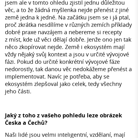
jsem ale v tomto ohledu zjistil jednu důležitou
věc, a to že žádná myšlenka nejde přenést z jiné
země jedna k jedné. Na začátku jsem se i já ptal,
proč zkrátka nesdílíme v různých zemích příklady
dobré praxe navzájem a nebereme si recepty
z míst, kde už věci dělají dobře. Jenže ono jen tak
něco zkopírovat nejde. Země i ekosystém mají
vždy nějaký svůj kontext a jsou v určité vývojové
fázi. Pokud do určité konkrétní vývojové fáze
nedorostly, tak danou věc nedokážeme přenést a
implementovat. Navíc je potřeba, aby se
ekosystém zlepšoval jako celek, tedy všechny
jeho části.
Jaký z toho z vašeho pohledu leze obrázek
Česka a Čechů?
Naši lidé jsou velmi inteligentní, vzdělaní, mají