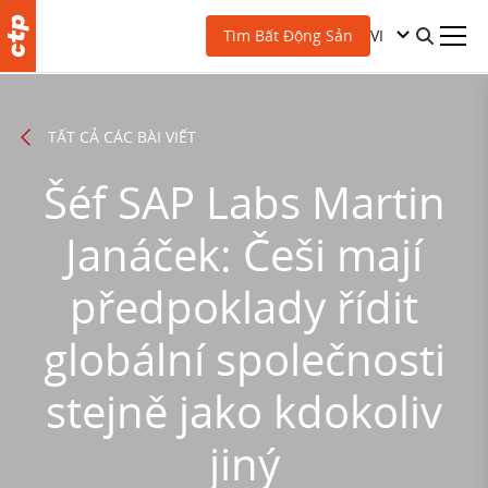
VI
Tìm Bất Động Sản
TẤT CẢ CÁC BÀI VIẾT
Šéf SAP Labs Martin
Janáček: Češi mají
předpoklady řídit
globální společnosti
stejně jako kdokoliv
jiný