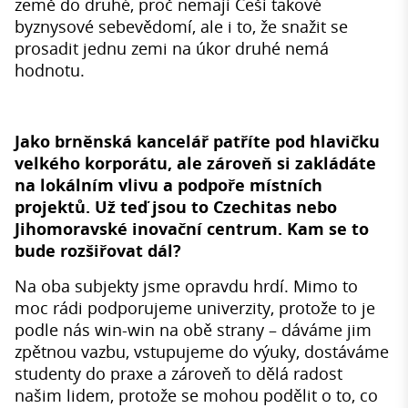
země do druhé, proč nemají Češi takové
byznysové sebevědomí, ale i to, že snažit se
prosadit jednu zemi na úkor druhé nemá
hodnotu.
Jako brněnská kancelář patříte pod hlavičku
velkého korporátu, ale zároveň si zakládáte
na lokálním vlivu a podpoře místních
projektů. Už teď jsou to Czechitas nebo
Jihomoravské inovační centrum. Kam se to
bude rozšiřovat dál?
Na oba subjekty jsme opravdu hrdí. Mimo to
moc rádi podporujeme univerzity, protože to je
podle nás win-win na obě strany – dáváme jim
zpětnou vazbu, vstupujeme do výuky, dostáváme
studenty do praxe a zároveň to dělá radost
našim lidem, protože se mohou podělit o to, co