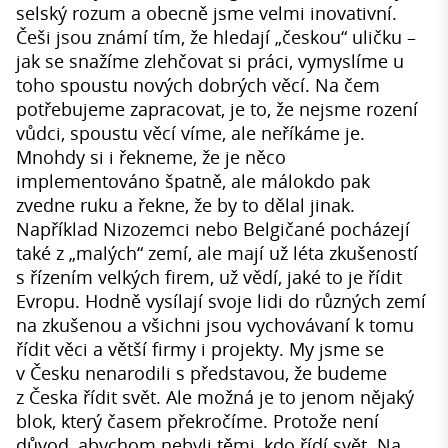
selský rozum a obecně jsme velmi inovativní.
Češi jsou známí tím, že hledají „českou“ uličku –
jak se snažíme zlehčovat si práci, vymyslíme u
toho spoustu nových dobrých věcí. Na čem
potřebujeme zapracovat, je to, že nejsme rození
vůdci, spoustu věcí víme, ale neříkáme je.
Mnohdy si i řekneme, že je něco
implementováno špatně, ale málokdo pak
zvedne ruku a řekne, že by to dělal jinak.
Například Nizozemci nebo Belgičané pocházejí
také z „malých“ zemí, ale mají už léta zkušeností
s řízením velkých firem, už vědí, jaké to je řídit
Evropu. Hodně vysílají svoje lidi do různých zemí
na zkušenou a všichni jsou vychovávaní k tomu
řídit věci a větší firmy i projekty. My jsme se
v Česku nenarodili s představou, že budeme
z Česka řídit svět. Ale možná je to jenom nějaký
blok, který časem překročíme. Protože není
důvod, abychom nebyli těmi, kdo řídí svět. Na