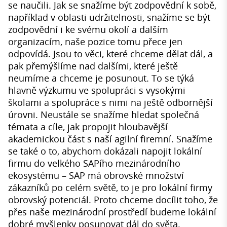
se naučili. Jak se snažíme být zodpovědní k sobě,
například v oblasti udržitelnosti, snažíme se být
zodpovědní i ke svému okolí a dalším
organizacím, naše pozice tomu přece jen
odpovídá. Jsou to věci, které chceme dělat dál, a
pak přemýšlíme nad dalšími, které ještě
neumíme a chceme je posunout. To se týká
hlavně výzkumu ve spolupráci s vysokými
školami a spolupráce s nimi na ještě odbornější
úrovni. Neustále se snažíme hledat společná
témata a cíle, jak propojit hloubavější
akademickou část s naší agilní firemní. Snažíme
se také o to, abychom dokázali napojit lokální
firmu do velkého SAPího mezinárodního
ekosystému – SAP má obrovské množství
zákazníků po celém světě, to je pro lokální firmy
obrovský potenciál. Proto chceme docílit toho, že
přes naše mezinárodní prostředí budeme lokální
dobré myšlenky posunovat dál do světa.