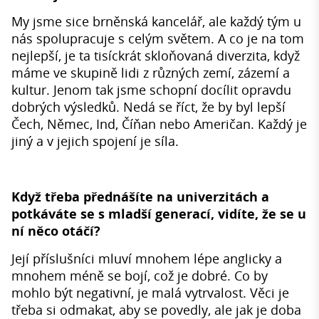
My jsme sice brněnská kancelář, ale každý tým u
nás spolupracuje s celým světem. A co je na tom
nejlepší, je ta tisíckrát skloňovaná diverzita, když
máme ve skupině lidi z různých zemí, zázemí a
kultur. Jenom tak jsme schopní docílit opravdu
dobrých výsledků. Nedá se říct, že by byl lepší
Čech, Němec, Ind, Číňan nebo Američan. Každý je
jiný a v jejich spojení je síla.
Když třeba přednášíte na univerzitách a
potkáváte se s mladší generací, vidíte, že se u
ní něco otáčí?
Její příslušníci mluví mnohem lépe anglicky a
mnohem méně se bojí, což je dobré. Co by
mohlo být negativní, je malá vytrvalost. Věci je
třeba si odmakat, aby se povedly, ale jak je doba