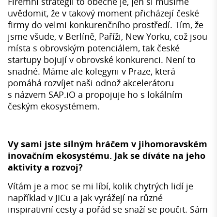
Firemní strategií to obecně je, jen si musíme
uvědomit, že v takový moment přicházejí české
firmy do velmi konkurenčního prostředí. Tím, že
jsme všude, v Berlíně, Paříži, New Yorku, což jsou
místa s obrovským potenciálem, tak české
startupy bojují v obrovské konkurenci. Není to
snadné. Máme ale kolegyni v Praze, která
pomáhá rozvíjet naši odnož akcelerátoru
s názvem SAP.iO a propojuje ho s lokálním
českým ekosystémem.
Vy sami jste silným hráčem v jihomoravském
inovačním ekosystému. Jak se díváte na jeho
aktivity a rozvoj?
Vítám je a moc se mi líbí, kolik chytrých lidí je
například v JICu a jak vyrážejí na různé
inspirativní cesty a pořád se snaží se poučit. Sám