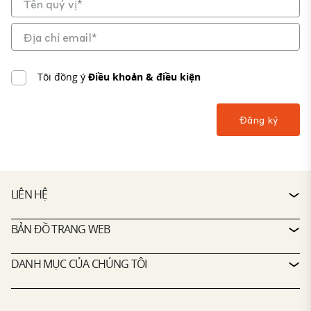
Tôi đồng ý
Điều khoản & điều kiện
LIÊN HỆ
LIÊN HỆ
BẢN ĐỒ TRANG WEB
HỖ TRỢ DỊCH VỤ
TÌM KIẾM BẤT ĐỘNG SẢN
DANH MỤC CỦA CHÚNG TÔI
CHÍNH SÁCH CỦA CTP
HOẠT ĐỘNG BỀN VỮNG
DANH MỤC BẤT ĐỘNG SẢN ĐA CHỨC NĂNG