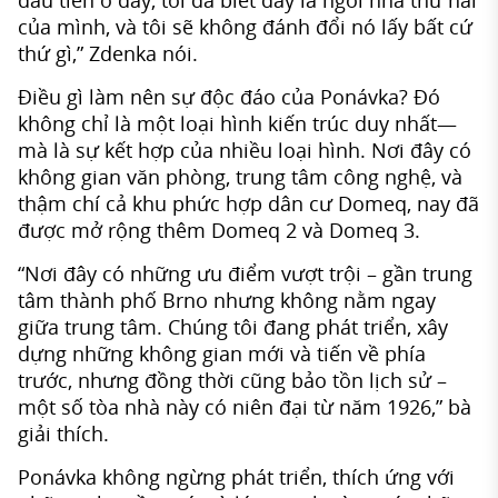
đầu tiên ở đây, tôi đã biết đây là ngôi nhà thứ hai
của mình, và tôi sẽ không đánh đổi nó lấy bất cứ
thứ gì,” Zdenka nói.
Điều gì làm nên sự độc đáo của Ponávka? Đó
không chỉ là một loại hình kiến trúc duy nhất—
mà là sự kết hợp của nhiều loại hình. Nơi đây có
không gian văn phòng, trung tâm công nghệ, và
thậm chí cả khu phức hợp dân cư Domeq, nay đã
được mở rộng thêm Domeq 2 và Domeq 3.
“Nơi đây có những ưu điểm vượt trội – gần trung
tâm thành phố Brno nhưng không nằm ngay
giữa trung tâm. Chúng tôi đang phát triển, xây
dựng những không gian mới và tiến về phía
trước, nhưng đồng thời cũng bảo tồn lịch sử –
một số tòa nhà này có niên đại từ năm 1926,” bà
giải thích.
Ponávka không ngừng phát triển, thích ứng với