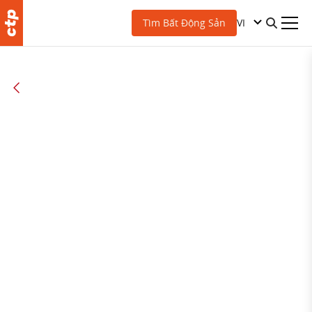
VI
Tìm Bất Động Sản
TẤT CẢ CÁC BÀI VIẾT
Cô ấy chấp nhận thử
thách—Bây giờ cô ấy
điều hành Ponávka.
Hành trình sự nghiệp
của Giám đốc tài sản
Zdenka Kadlčíková