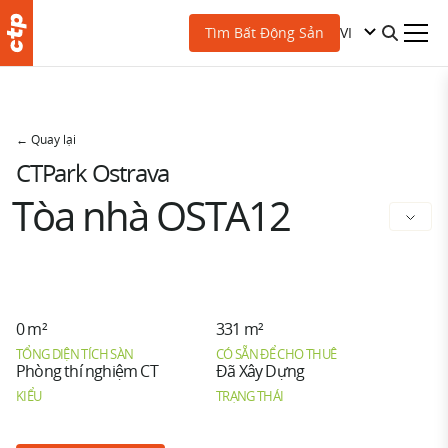
VI
Tìm Bất Động Sản
← Quay lại
CTPark Ostrava
Tòa nhà OSTA12
0 m²
331 m²
TỔNG DIỆN TÍCH SÀN
CÓ SẴN ĐỂ CHO THUÊ
Phòng thí nghiệm CT
Đã Xây Dựng
KIỂU
TRẠNG THÁI