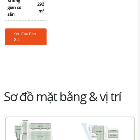
Không
292
gian có
m²
sẵn
Yêu Cầu Báo
Giá
Sơ đồ mặt bằng & vị trí