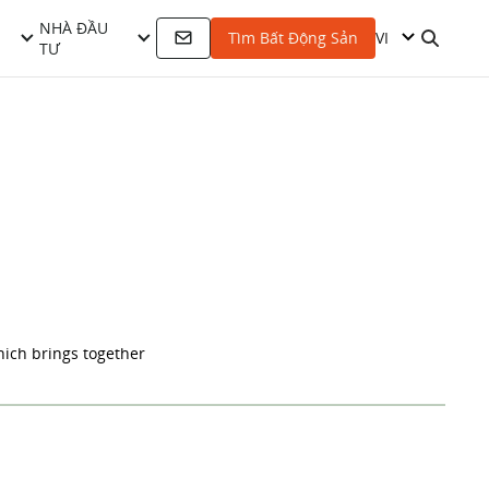
NHÀ ĐẦU
VI
Tìm Bất Động Sản
TƯ
hich brings together