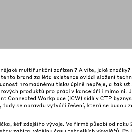
nějaké multifunkční zařízení? A víte, jaké značky
tento brand za léta existence ovládl složení techn
oucnost hromadnému tisku úplně nepřeje, a tak už 
vých produktů pro práci v kanceláři i mimo ni. J
nt Connected Workplace (ICW) sídlí v CTP byznys 
tady se opravdu vytváří řešení, která se budou za
čka, šéf zdejšího vývoje. Ve firmě působí od roku
hdy zabíral většinu času tehdejších vývojářů. Po j