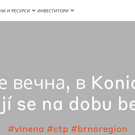
НИ И РЕСУРСИ
ИНВЕСТИТОРИ
е вечна, в Koni
jí se na dobu b
#vlnena
#ctp
#brnoregion