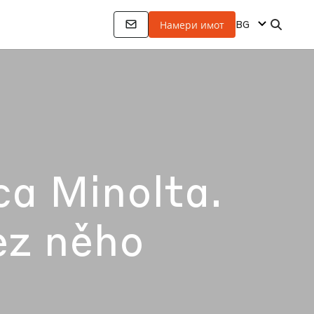
BG
Намери имот
ca Minolta.
ez něho