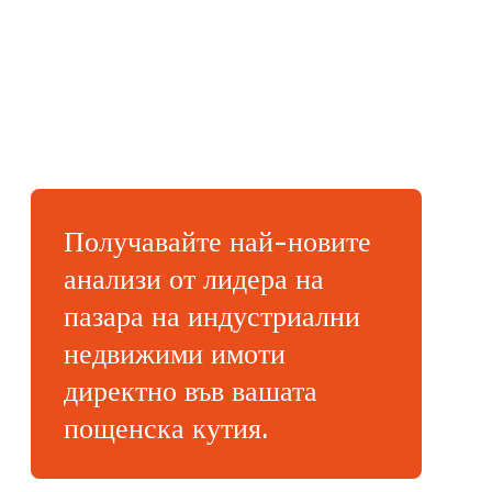
Получавайте най-новите
анализи от лидера на
пазара на индустриални
недвижими имоти
директно във вашата
пощенска кутия.