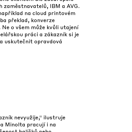
ích zaměstnavatelů, IBM a AVG.
například na cloud printovém
eba překlad, konverze
 Ne o všem může kvůli utajení
elářskou práci a zákazník si je
la uskutečnit opravdová
zník nevyužije,“ ilustruje
a Minolta pracují i na
ušenost balíčků nebo