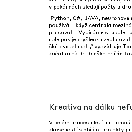
v pekárnách sledují počty a dru
Python, C#, JAVA, neuronové sí
používá. I když centrála mezin
pracovat. „Vybíráme si podle t
role pak je myšlenku zvalidovat
škálovatelnosti,“ vysvětluje To
začátku až do dneška pořád ta
Kreativa na dálku nef
V celém procesu leží na Tomáši
zkušeností s obřími projekty p