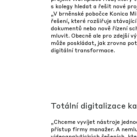
s kolegy hledat a řešit nové p
„V brněnské pobočce Konica Min
řešení, které rozšiřuje stávají
dokumentů nebo nově řízení sch
mluvit. Obecně ale pro zdejší vý
může poskládat, jak zrovna pot
digitální transformace.
Totální digitalizace k
„Chceme vyvíjet nástroje jednodu
přístup firmy manažer. A nemluv
videoanalytických řešeních, kte