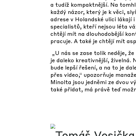
a tudíž kompaktnější. Na tomhle
každý názor, který je k věci, 
adrese v Holandské ulici lákají 
specialistů, kteří nejsou léta
chtějí mít na dlouhodobější kon
pracuje. A také je chtějí mít a
„U nás se zase tolik neděje, ž
je daleko kreativnější, živelná.
bude lepší řešení, a na to je da
přes video,“ upozorňuje manažer
Minolta jsou jedněmi ze dvou vý
také přidat, má právě teď mož