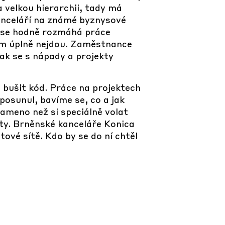
a velkou hierarchii, tady má
kanceláří na známé byznysové
sti se hodně rozmáhá práce
rem úplně nejdou. Zaměstnance
jak se s nápady a projekty
 bušit kód. Práce na projektech
 posunul, bavíme se, co a jak
 rameno než si speciálně volat
ity. Brněnské kanceláře Konica
ové sítě. Kdo by se do ní chtěl