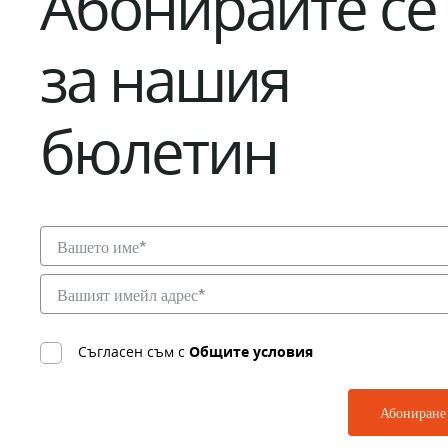
Абонирайте се
за нашия
бюлетин
Съгласен съм с
Общите условия