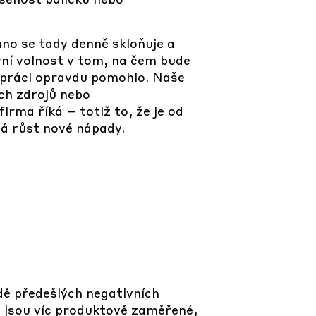
hno se tady denně skloňuje a
vní volnost v tom, na čem bude
v práci opravdu pomohlo. Naše
ých zdrojů nebo
irma říká – totiž to, že je od
á růst nové nápady.
dě předešlých negativních
y jsou víc produktově zaměřené,