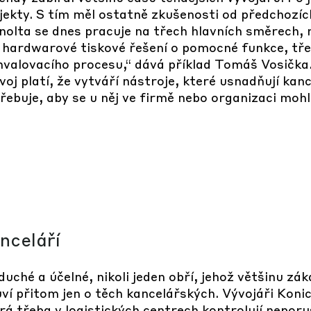
rojekty. S tím měl ostatně zkušenosti od předchoz
olta se dnes pracuje na třech hlavních směrech, 
cí hardwarové tiskové řešení o pomocné funkce, tř
valovacího procesu,“ dává příklad Tomáš Vosička.
voj platí, že vytváří nástroje, které usnadňují kanc
řebuje, aby se u něj ve firmě nebo organizaci moh
anceláří
ché a účelné, nikoli jeden obří, jehož většinu záka
í přitom jen o těch kancelářských. Vývojáři Konic
rá třeba v logistických centrech kontrolují nepor