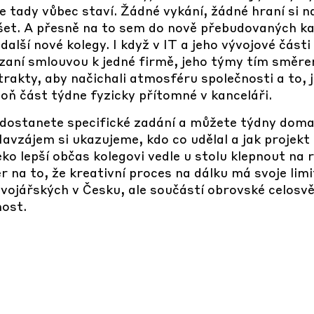
 tady vůbec staví. Žádné vykání, žádné hraní si n
slyšet. A přesně na to sem do nově přebudovaných 
i další nové kolegy. I když v IT a jeho vývojové čá
 vázaní smlouvou k jedné firmě, jeho týmy tím smě
trakty, aby načichali atmosféru společnosti a to, 
spoň část týdne fyzicky přítomné v kanceláři.
e dostanete specifické zadání a můžete týdny doma
 Navzájem si ukazujeme, kdo co udělal a jak projekt
leko lepší občas kolegovi vedle u stolu klepnout na
 na to, že kreativní proces na dálku má svoje lim
vojářských v Česku, ale součástí obrovské celosvět
nost.