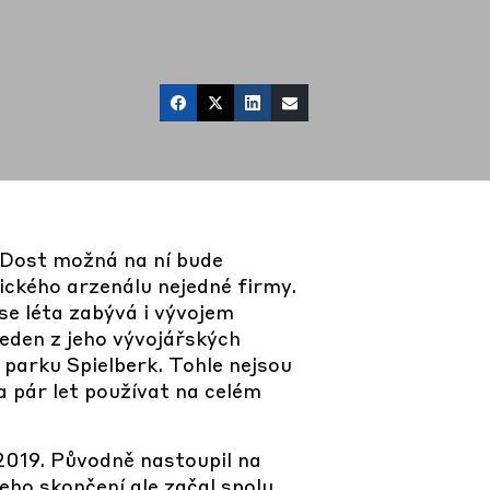
? Dost možná na ní bude
ického arzenálu nejedné firmy.
se léta zabývá i vývojem
eden z jeho vývojářských
parku Spielberk. Tohle nejsou
 pár let používat na celém
 2019. Původně nastoupil na
eho skončení ale začal spolu