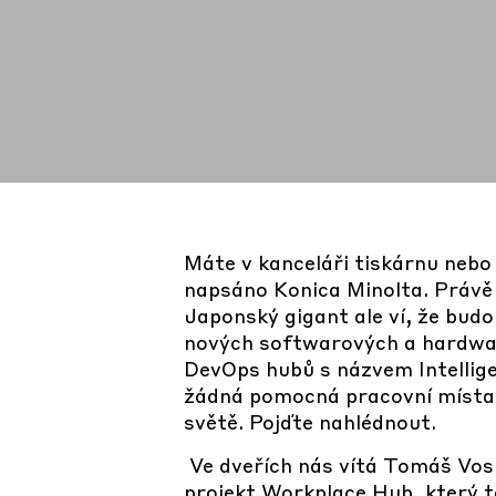
Máte v kanceláři tiskárnu nebo 
napsáno Konica Minolta. Právě 
Japonský gigant ale ví, že bud
nových softwarových a hardwaro
DevOps hubů s názvem Intellige
žádná pomocná pracovní místa, 
světě. Pojďte nahlédnout.
Ve dveřích nás vítá Tomáš Vosi
projekt Workplace Hub, který te