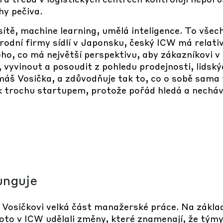
hy pečiva.
tě, machine learning, umělá inteligence. To všec
árodní firmy sídlí v Japonsku, český ICW má relati
oho, co má největší perspektivu, aby zákazníkovi 
, vyvinout a posoudit z pohledu prodejnosti, lidsk
máš Vosička, a zdůvodňuje tak to, co o sobě sama f
k trochu startupem, protože pořád hledá a necháv
unguje
 Vosičkovi velká část manažerské práce. Na zákla
roto v ICW udělali změny, které znamenají, že tým