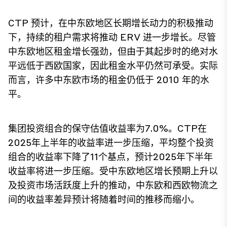
CTP 预计，在中东欧地区长期增长动力的积极推动
下，持续的租户需求将推动 ERV 进一步增长。尽管
中东欧地区租金增长强劲，但由于其起步时的绝对水
平远低于西欧国家，因此租金水平仍然可承受。实际
而言，许多中东欧市场的租金仍低于 2010 年的水
平。
集团投资组合的保守估值收益率为7.0%。CTP在
2025年上半年的收益率进一步压缩，平均整个投资
组合的收益率下降了11个基点，预计2025年下半年
收益率将进一步压缩。受中东欧地区增长预期上升以
及投资市场活跃度上升的推动，中东欧和西欧物流之
间的收益率差异预计将随着时间的推移而缩小。