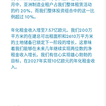
月中，亚洲制造业租户占我们整体租赁活动
的约 20%，而我们整体投资组合中的这一比
例超过 10%。
年化租金收入增至7.57亿欧元。我们200万
平方米的在建总可出租面积和2610万平方米
的土地储备已锁定下一阶段的增长，这意味
着我们能够在未来几年继续实现两位数的净
租金收入增长。我们有信心实现雄心勃勃的
目标，在2027年实现10亿欧元的年化租金收
入。