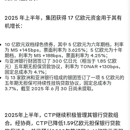
2025 年上半年，集团获得 17 亿欧元资金用于其有
机增长：
10 亿欧元双档绿色债券，其中 5 亿欧元为六年期档，利率
为 MS +145bps，票面利率为 3.625%；5 亿欧元为十年
期档，利率为 MS +188bps，票面利率为 4.25%；
与亚洲银行财团签订了 300 亿日元（相当于 1.85 亿欧
元）五年期无担保贷款协议，利率为 TONAR +130bps，
固定总成本为 4.1%；
与 13 家欧洲和亚洲银行组成的银团签订了一项 5 亿欧元的
五年期无担保可持续性挂钩贷款协议，固定总成本为
3.7%，截至 2025 年 6 月 30 日尚未提取。
2025年上半年，CTP继续积极管理其银行贷款组
合。经协商，CTP已降低1.59亿欧元担保银行贷款