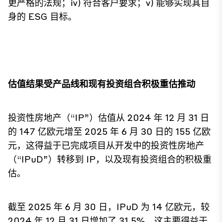
更严格的法规；iv) 符合客户要求；v) 能够实现其自
身的 ESG 目标。
估值结果受产品线和现有投资组合积极重估推动
投资性房地产（“IP”）估值从 2024 年 12 月 31 日
的 147 亿欧元增至 2025 年 6 月 30 日的 155 亿欧
元，这得益于已完成项目从开发中的投资性房地产
（“IPuD”）转移到 IP，以及现有投资组合的积极重
估。
截至 2025 年 6 月 30 日，IPuD 为 14 亿欧元，较
2024 年 12 月 31 日增加了 31.5%，这主要得益于