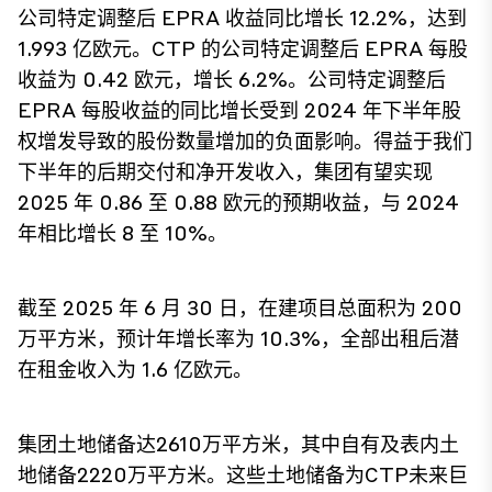
公司特定调整后 EPRA 收益同比增长 12.2%，达到
1.993 亿欧元。CTP 的公司特定调整后 EPRA 每股
收益为 0.42 欧元，增长 6.2%。公司特定调整后
EPRA 每股收益的同比增长受到 2024 年下半年股
权增发导致的股份数量增加的负面影响。得益于我们
下半年的后期交付和净开发收入，集团有望实现
2025 年 0.86 至 0.88 欧元的预期收益，与 2024
年相比增长 8 至 10%。
截至 2025 年 6 月 30 日，在建项目总面积为 200
万平方米，预计年增长率为 10.3%，全部出租后潜
在租金收入为 1.6 亿欧元。
集团土地储备达2610万平方米，其中自有及表内土
地储备2220万平方米。这些土地储备为CTP未来巨