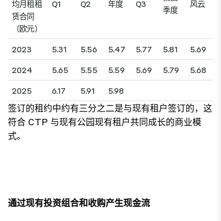
均月租租
Q1
Q2
年度
Q3
风云
季度
赁合同
（欧元）
2023
5.31
5.56
5.47
5.77
5.81
5.69
2024
5.65
5.55
5.59
5.69
5.79
5.68
2025
6.17
5.91
5.98
签订的租约中约有三分之二是与现有租户签订的，这
符合 CTP 与现有公园现有租户共同成长的商业模
式。
通过现有投资组合和收购产生现金流