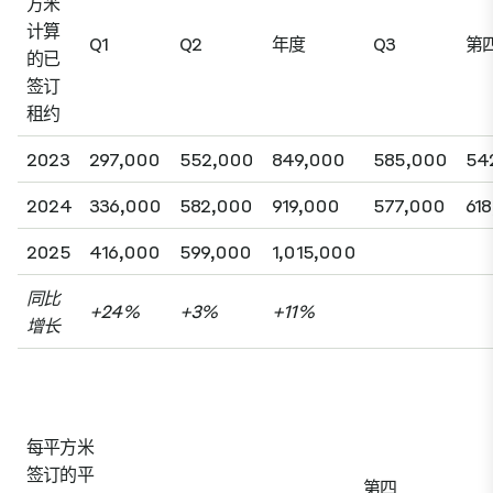
方米
计算
Q1
Q2
年度
Q3
第
的已
签订
租约
2023
297,000
552,000
849,000
585,000
54
2024
336,000
582,000
919,000
577,000
61
2025
416,000
599,000
1,015,000
同比
+24%
+3%
+11%
增长
每平方米
签订的平
第四