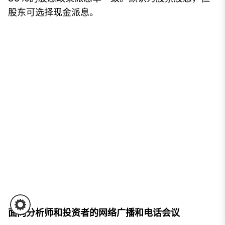
股东可选择现金派息。
面向分析师和投资者的网络广播和电话会议