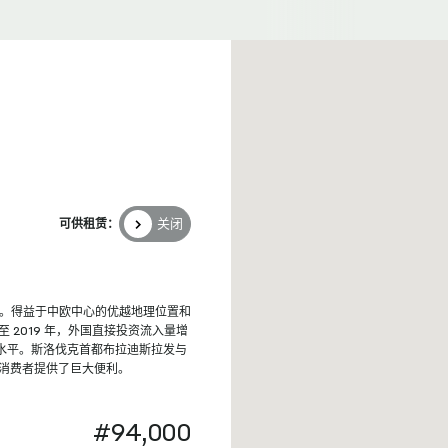
关闭
可供租赁：
提速。得益于中欧中心的优越地理位置和
 2019 年，外国直接投资流入量增
均水平。斯洛伐克首都布拉迪斯拉发与
万消费者提供了巨大便利。
#94,000