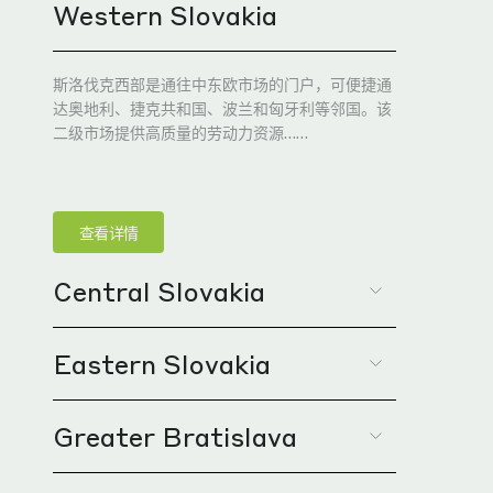
Western Slovakia
斯洛伐克西部是通往中东欧市场的门户，可便捷通
达奥地利、捷克共和国、波兰和匈牙利等邻国。该
二级市场提供高质量的劳动力资源……
查看详情
Central Slovakia
Eastern Slovakia
斯洛伐克中部位于核心地带，是全国的战略枢纽。
该区拥有悠久的工业传统，是斯洛伐克主要的汽车
与高科技产业集群所在地。起亚汽车位于日利纳
Greater Bratislava
（Žilina），大众工厂位于马丁（Martin），另
斯洛伐克东部正迅速崛起为重要的工业投资中心。
外还有多家汽车制造商落户该地区。
该地区地理位置优越，北接波兰，东邻乌克兰，南
通匈牙利，可经由斯洛伐克东西向交通干线 D1 高