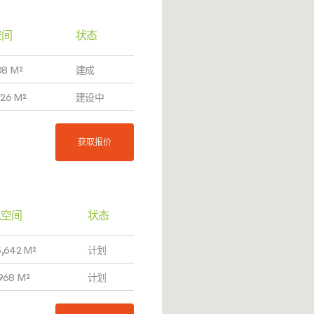
空间
状态
08 M²
建成
026 M²
建设中
获取报价
总空间
状态
5,642 M²
计划
,968 M²
计划