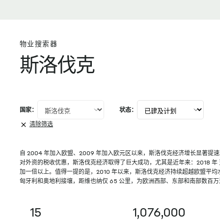
速公路通往全国其他地区。
布拉迪斯拉发地处中欧，横跨多瑙河，毗邻摩拉瓦
河，区位优势显著。这里拥有技术熟练且成本合理
的劳动力，整体投资前景向好。该市地理位置独
查看详情
特，与奥地利及匈牙利两国接壤……
物业搜索器
查看详情
斯洛伐克
查看详情
国家：
状态：
清除筛选
自 2004 年加入欧盟、2009 年加入欧元区以来，斯洛伐克经济增长显著
对外资的税收优惠，斯洛伐克经济取得了巨大成功，尤其是近年来：2018 年 至
加一倍以上。值得一提的是，2010 年以来，斯洛伐克经济持续超越欧盟平
匈牙利和奥地利接壤，距维也纳仅 65 公里，为欧洲西部、东部和南部数百
15
1,076,000