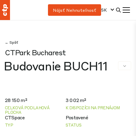
SK
Nájsť Nehnuteľnosť
← Späť
CTPark Bucharest
Budovanie BUCH11
28 150 m²
3 002 m²
CELKOVÁ PODLAHOVÁ
K DISPOZÍCII NA PRENÁJOM
PLOCHA
CTSpace
Postavené
TYP
STATUS