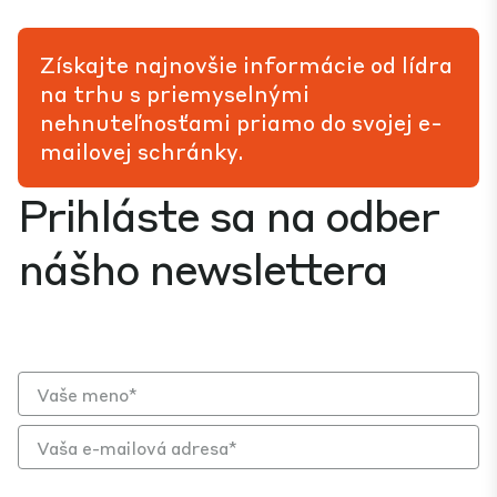
Získajte najnovšie informácie od lídra
na trhu s priemyselnými
nehnuteľnosťami priamo do svojej e-
mailovej schránky.
Prihláste sa na odber
nášho newslettera