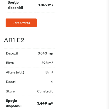
Spațiu
1.862 m²
disponibil
Cere Oferta
AR1 E2
Depozit
3.043 mp
Birou
398 m²
Altele (util.)
8 m²
Docuri
4
Stare
Construit
Spațiu
3.449 m²
disponibil