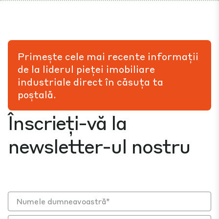
Primește cele mai recente informații
de la liderul pieței imobiliare
industriale direct în căsuța ta
poștală.
Înscrieți-vă la
newsletter-ul nostru