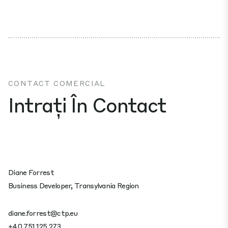
CONTACT COMERCIAL
Intrați În Contact
Diane Forrest
Business Developer, Transylvania Region
diane.forrest@ctp.eu
+40 751 125 273