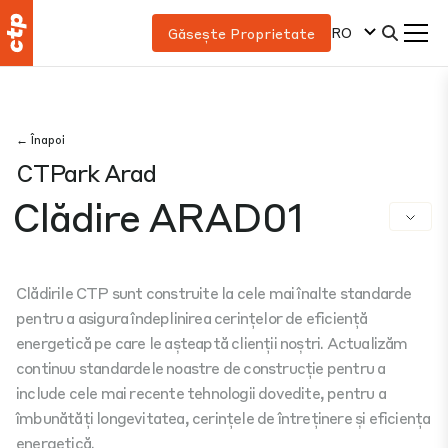
RO
Găsește Proprietate
← Înapoi
CTPark Arad
Clădire ARAD01
Clădirile CTP sunt construite la cele mai înalte standarde
pentru a asigura îndeplinirea cerințelor de eficiență
energetică pe care le așteaptă clienții noștri. Actualizăm
continuu standardele noastre de construcție pentru a
include cele mai recente tehnologii dovedite, pentru a
îmbunătăți longevitatea, cerințele de întreținere și eficiența
energetică.