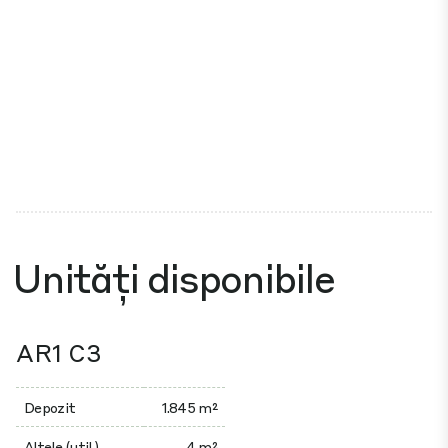
Unități disponibile
AR1 C3
Depozit
1.845 m²
Altele (util.)
4 m²