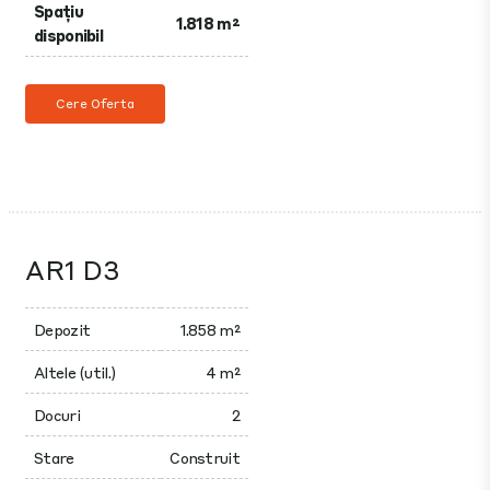
Spațiu
1.818 m²
disponibil
Cere Oferta
AR1 D3
Depozit
1.858 m²
Altele (util.)
4 m²
Docuri
2
Stare
Construit