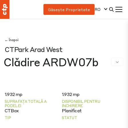
RO
Găsește Proprietate
← Înapoi
CTPark Arad West
Clădire ARDW07b
1.932 mp
1.932 mp
SUPRAFAȚA TOTALĂ A
DISPONIBIL PENTRU
PODELEI
INCHIRIERE
CTBox
Planificat
TIP
STATUT