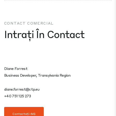
CONTACT COMERCIAL
Intrați În Contact
Diane Forrest
Business Developer, Transylvania Region
diane.forrest@ctp.eu
+40 751 125 273
Contactați-Mă