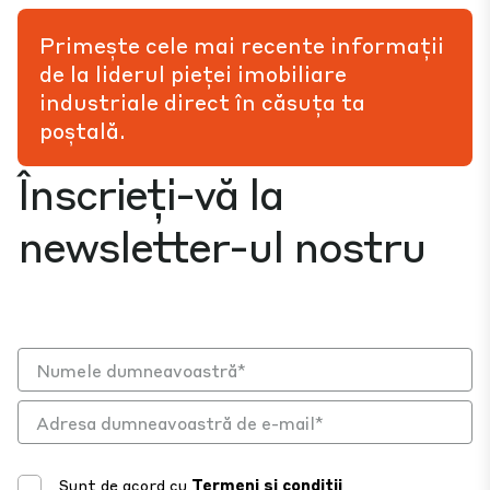
Primește cele mai recente informații
de la liderul pieței imobiliare
industriale direct în căsuța ta
poștală.
Înscrieți-vă la
newsletter-ul nostru
Sunt de acord cu
Termeni și condiții