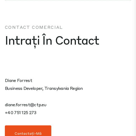
CONTACT COMERCIAL
Intrați În Contact
Diane Forrest
Business Developer, Transylvania Region
diane.forrest@ctp.eu
+40 751 125 273
Contactați-Mă