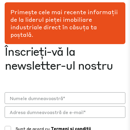
Primește cele mai recente informații
de la liderul pieței imobiliare
industriale direct în căsuța ta
poștală.
Înscrieți-vă la
newsletter-ul nostru
Sunt de acord cu
Termeni și condiții