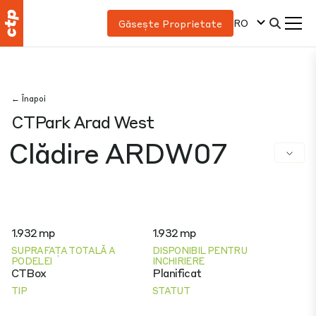
RO
Găsește Proprietate
← Înapoi
CTPark Arad West
Clădire ARDW07
1.932 mp
1.932 mp
SUPRAFAȚA TOTALĂ A
DISPONIBIL PENTRU
PODELEI
INCHIRIERE
CTBox
Planificat
TIP
STATUT