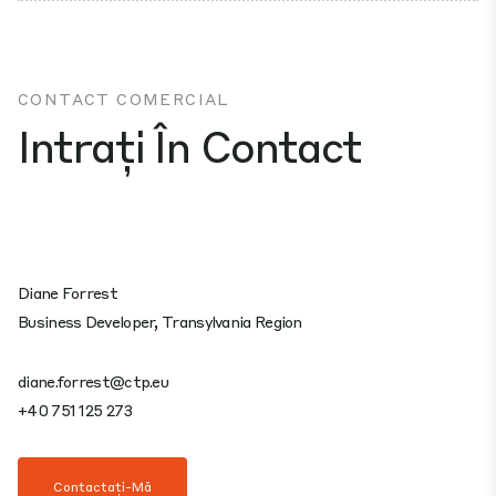
CONTACT COMERCIAL
Intrați În Contact
Diane Forrest
Business Developer, Transylvania Region
diane.forrest@ctp.eu
+40 751 125 273
Contactați-Mă