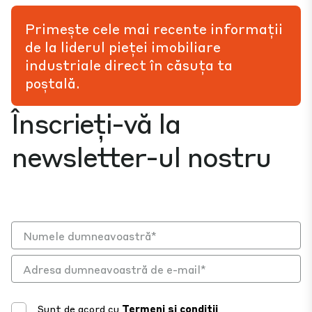
Primește cele mai recente informații
de la liderul pieței imobiliare
industriale direct în căsuța ta
poștală.
Înscrieți-vă la
newsletter-ul nostru
Sunt de acord cu
Termeni și condiții