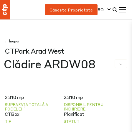
RO
Găsește Proprietate
← Înapoi
CTPark Arad West
Clădire ARDW08
2.310 mp
2.310 mp
SUPRAFAȚA TOTALĂ A
DISPONIBIL PENTRU
PODELEI
INCHIRIERE
CTBox
Planificat
TIP
STATUT