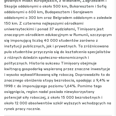
głównych miast europejskich, z Wiedniem, Zagrzebiem i
Skopije oddalonymi o około 500 km, Bukaresztem i Sofią
oddalonymi o 600 km, Budapesztem i Sarajewem
oddalonymi o 300 km oraz Belgradem oddalonym o zaledwie
150 km. Z czterema najlepszymi ośrodkami
uniwersyteckimi i ponad 37 wydziałami, Timișoara jest
znaczącym ośrodkiem edukacyjnym w Rumunii, szczycącym
się imponującą liczbą 40 000 studentów zarówno z
instytucji publicznych, jak i prywatnych. Ta zróżnicowana
pula studentów przyczynia się do kształcenia specjalistów
z różnych dziedzin społeczno-ekonomicznych i
politycznych. Historia sukcesu Timișoary obejmuje
kwitnącą gospodarkę wspieraną przez znaczne inwestycje
i wysoko wykwalifikowaną siłę roboczą. Doprowadziło to do
znacznego obniżenia stopy bezrobocia, spadając z 9,4% w
1998 r. do imponującego poziomu 1,64%. Pomimo tego
osiągnięcia, region nadal posiada niewykorzystany
potencjał siły roboczej, z około 15 000 bezrobotnych i
około 12 000 absolwentów szkół wyższych wchodzących na
rynek pracy rocznie.