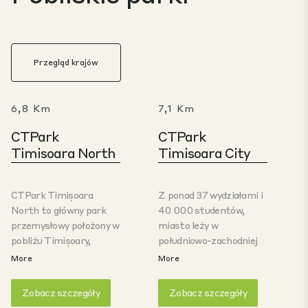
Przegląd krajów
6,8 Km
7,1 Km
CTPark
CTPark
Timisoara North
Timisoara City
CTPark Timișoara
Z ponad 37 wydziałami i
North to główny park
40 000 studentów,
przemysłowy położony w
miasto leży w
pobliżu Timișoary,
południowo-zachodniej
jednego z głównych
Rumunii, zaledwie 500
More
More
ośrodków gospodarczych
km od Wiednia,
Rumunii. Strategicznie
Zagrzebia i Skopije, 600
Zobacz szczegóły
Zobacz szczegóły
położony w pobliżu
km od Bukaresztu i Soa,