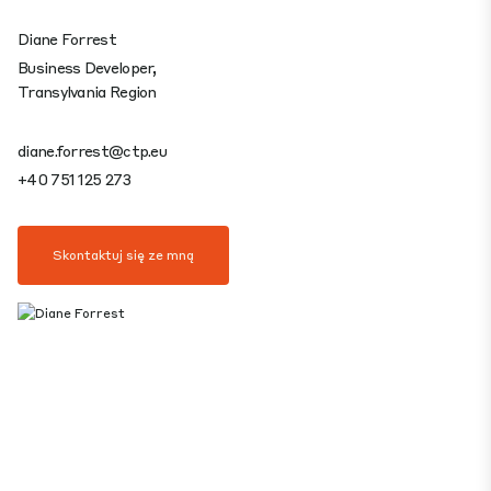
Diane Forrest
Business Developer,
Transylvania Region
diane.forrest@ctp.eu
+40 751 125 273
Skontaktuj się ze mną