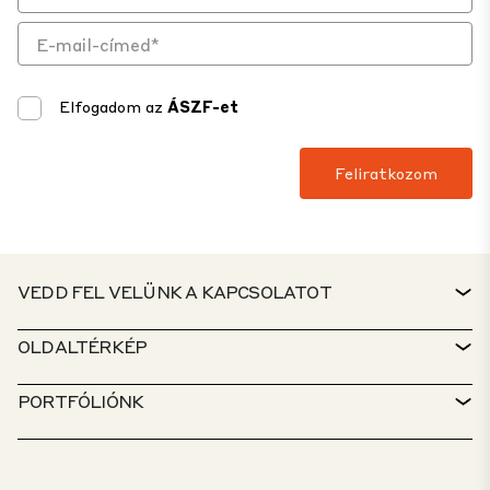
Elfogadom az
ÁSZF-et
VEDD FEL VELÜNK A KAPCSOLATOT
KAPCSOLAT
OLDALTÉRKÉP
ÜGYFÉLSZOLGÁLAT
INGATLANKERESŐ
PORTFÓLIÓNK
CTP-IRÁNYELVEK
FENNTARTHATÓSÁG
VEGYES FUNKCIÓJÚ PORTFÓLIÓ
KARRIER
MIVEL FOGLALKOZUNK