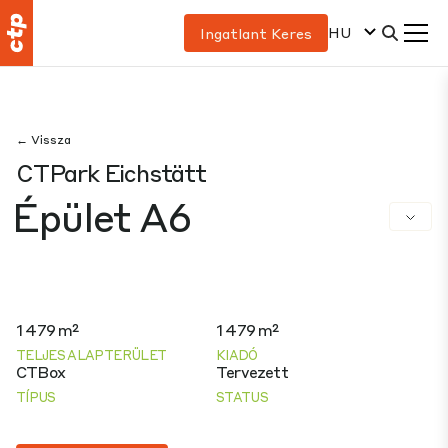
HU
Ingatlant Keres
← Vissza
CTPark Eichstätt
Épület A6
1 479 m²
1 479 m²
TELJES ALAPTERÜLET
KIADÓ
CTBox
Tervezett
TÍPUS
STATUS