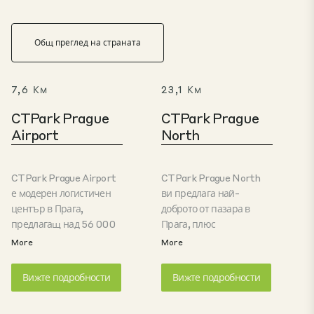
Общ преглед на страната
7,6 Км
23,1 Км
CTPark Prague
CTPark Prague
Airport
North
CTPark Prague Airport
CTPark Prague North
е модерен логистичен
ви предлага най-
център в Прага,
доброто от пазара в
предлагащ над 56 000
Прага, плюс
кв.м. висококачествени
регионалните
More
More
складови площи, заедно
предимства, като голям
със спомагателни офис
трудов резерв и по-
Вижте подробности
Вижте подробности
площи и
ниски цени за наем.
административни
Паркът е идеален за