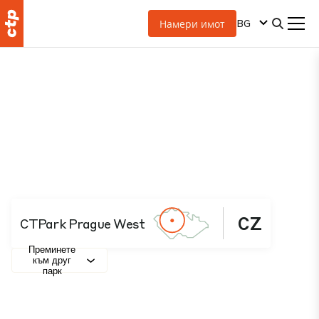
BG
Намери имот
CZ
CTPark Prague West
Преминете
към друг
парк